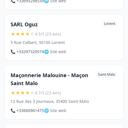
📞 +33695298539
🌐 Site web
SARL Oguz
Lorient
★
★
★
★
☆
4.5/5 (23 avis)
5 Rue Colbert, 56100 Lorient
📞 +33297320574
🌐 Site web
Maçonnerie Malouine - Maçon
Saint-Malo
Saint Malo
★
★
★
★
☆
4.7/5 (23 avis)
12 Rue des 3 Journaux, 35400 Saint-Malo
📞 +33660961475
🌐 Site web