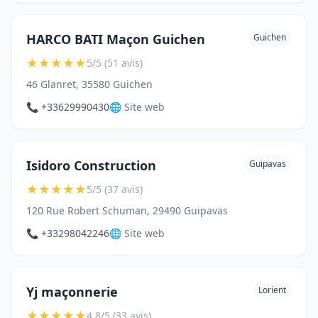
HARCO BATI Maçon Guichen
Guichen
★
★
★
★
★
5/5 (51 avis)
46 Glanret, 35580 Guichen
📞 +33629990430
🌐 Site web
Isidoro Construction
Guipavas
★
★
★
★
★
5/5 (37 avis)
120 Rue Robert Schuman, 29490 Guipavas
📞 +33298042246
🌐 Site web
Yj maçonnerie
Lorient
★
★
★
★
★
4.8/5 (33 avis)