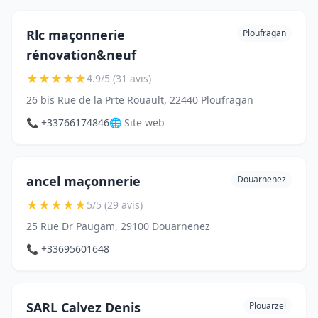
Rlc maçonnerie
Ploufragan
rénovation&neuf
★
★
★
★
★
4.9/5 (31 avis)
26 bis Rue de la Prte Rouault, 22440 Ploufragan
📞 +33766174846
🌐 Site web
ancel maçonnerie
Douarnenez
★
★
★
★
★
5/5 (29 avis)
25 Rue Dr Paugam, 29100 Douarnenez
📞 +33695601648
SARL Calvez Denis
Plouarzel