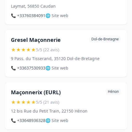
Laymat, 56850 Caudan
📞 +33760384091
🌐 Site web
Gresel Maçonnerie
Dol-de-Bretagne
★
★
★
★
★
5/5 (22 avis)
9 Pass. du Tisserand, 35120 Dol-de-Bretagne
📞 +33637530933
🌐 Site web
Maçonnerix (EURL)
Hénon
★
★
★
★
★
5/5 (21 avis)
12 bis Rue du Petit Train, 22150 Hénon
📞 +33648936328
🌐 Site web