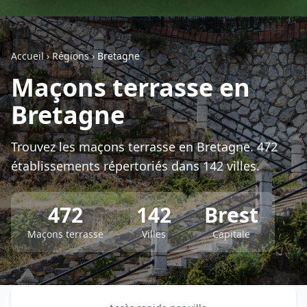
Géolocalisez-moi automatiquement !
Accueil
›
Régions
›
Bretagne
Retour à la liste des métiers
Maçons terrasse en
Bretagne
CGU
-
Confidentialité
- Service proposé par
ViteUnDevis.com
-
Vous êtes
Trouvez les maçons terrasse en Bretagne. 472
établissements répertoriés dans 142 villes.
472
142
Brest
Maçons terrasse
Villes
Capitale