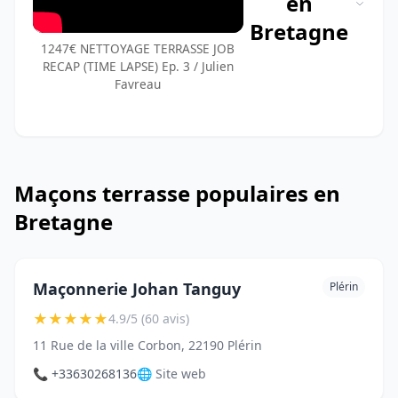
en
Bretagne
1247€ NETTOYAGE TERRASSE JOB
RECAP (TIME LAPSE) Ep. 3 / Julien
Favreau
Maçons terrasse populaires en
Bretagne
Maçonnerie Johan Tanguy
Plérin
★
★
★
★
★
4.9/5 (60 avis)
11 Rue de la ville Corbon, 22190 Plérin
📞 +33630268136
🌐 Site web