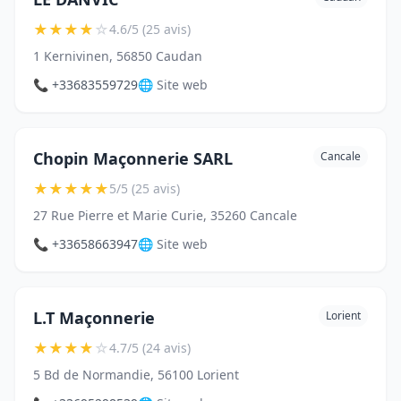
★
★
★
★
☆
4.6/5 (25 avis)
1 Kernivinen, 56850 Caudan
📞 +33683559729
🌐 Site web
Chopin Maçonnerie SARL
Cancale
★
★
★
★
★
5/5 (25 avis)
27 Rue Pierre et Marie Curie, 35260 Cancale
📞 +33658663947
🌐 Site web
L.T Maçonnerie
Lorient
★
★
★
★
☆
4.7/5 (24 avis)
5 Bd de Normandie, 56100 Lorient