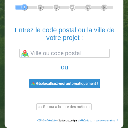
Devis Paysagiste
En 5 minutes, demandez
3 devis comparatifs
paysagistes
dans votre région.
Gratuit, sans pub et sans engagement.
1
2
3
4
5
6
Entrez le code postal ou la vill
votre projet :
ou