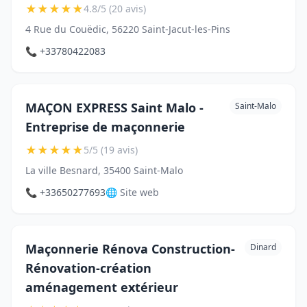
★
★
★
★
★
4.8/5 (20 avis)
4 Rue du Couëdic, 56220 Saint-Jacut-les-Pins
📞 +33780422083
MAÇON EXPRESS Saint Malo -
Saint-Malo
Entreprise de maçonnerie
★
★
★
★
★
5/5 (19 avis)
La ville Besnard, 35400 Saint-Malo
📞 +33650277693
🌐 Site web
Maçonnerie Rénova Construction-
Dinard
Rénovation-création
aménagement extérieur