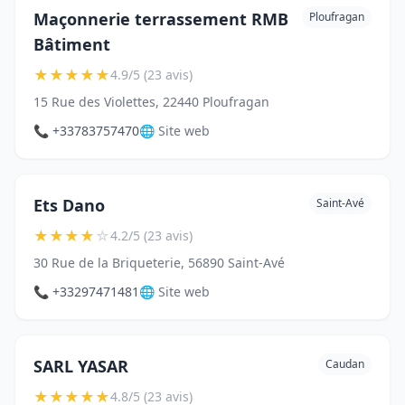
Maçonnerie terrassement RMB
Ploufragan
Bâtiment
★
★
★
★
★
4.9/5 (23 avis)
15 Rue des Violettes, 22440 Ploufragan
📞 +33783757470
🌐 Site web
Ets Dano
Saint-Avé
★
★
★
★
☆
4.2/5 (23 avis)
30 Rue de la Briqueterie, 56890 Saint-Avé
📞 +33297471481
🌐 Site web
SARL YASAR
Caudan
★
★
★
★
★
4.8/5 (23 avis)