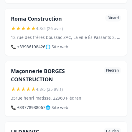
Roma Construction
Dinard
★
★
★
★
★
4.8/5 (26 avis)
12 rue des frères boussac ZAC, La ville És Passants 2, 35800 Dinard
📞 +33986198426
🌐 Site web
Maçonnerie BORGES
Plédran
CONSTRUCTION
★
★
★
★
★
4.8/5 (25 avis)
35rue henri matisse, 22960 Plédran
📞 +33778938067
🌐 Site web
LE DANVIC
Caudan