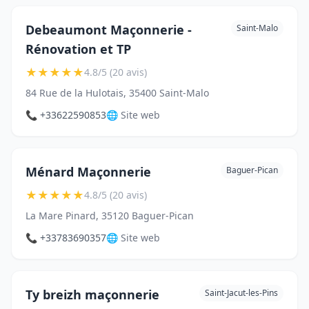
Debeaumont Maçonnerie -
Saint-Malo
Rénovation et TP
★
★
★
★
★
4.8/5 (20 avis)
84 Rue de la Hulotais, 35400 Saint-Malo
📞 +33622590853
🌐 Site web
Ménard Maçonnerie
Baguer-Pican
★
★
★
★
★
4.8/5 (20 avis)
La Mare Pinard, 35120 Baguer-Pican
📞 +33783690357
🌐 Site web
Ty breizh maçonnerie
Saint-Jacut-les-Pins