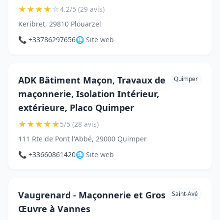
★
★
★
★
☆
4.2/5 (29 avis)
Keribret, 29810 Plouarzel
📞 +33786297656
🌐 Site web
ADK Bâtiment Maçon, Travaux de
Quimper
maçonnerie, Isolation Intérieur,
extérieure, Placo Quimper
★
★
★
★
★
5/5 (28 avis)
111 Rte de Pont l'Abbé, 29000 Quimper
📞 +33660861420
🌐 Site web
Vaugrenard - Maçonnerie et Gros
Saint-Avé
Œuvre à Vannes