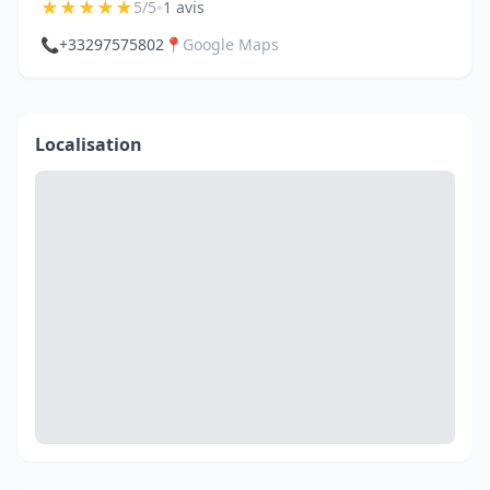
★
★
★
★
★
•
5/5
1 avis
📞
+33297575802
📍
Google Maps
Localisation