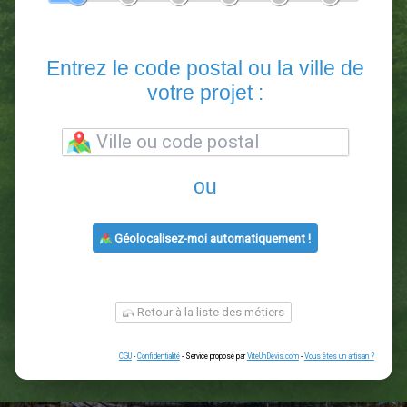
En 5 minutes, demandez
3 devis comparatifs
paysagistes
dans votre région.
Gratuit, sans pub et sans engagement.
1
2
3
4
5
6
Entrez le code postal ou la vill
votre projet :
ou
Géolocalisez-moi automatiquement !