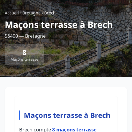
Accueil
›
Bretagne
›
Brech
Retour à la liste des métiers
Maçons terrasse à Brech
56400 — Bretagne
CGU
-
Confidentialité
- Service proposé par
ViteUnDevis.com
-
Vous êtes
8
Maçons terrasse
Maçons terrasse à Brech
Brech compte
8 maçons terrasse