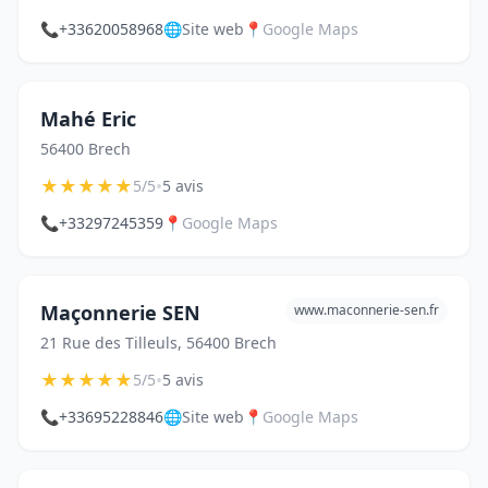
📞
+33620058968
🌐
Site web
📍
Google Maps
Mahé Eric
56400 Brech
★
★
★
★
★
•
5/5
5 avis
📞
+33297245359
📍
Google Maps
Maçonnerie SEN
www.maconnerie-sen.fr
21 Rue des Tilleuls, 56400 Brech
★
★
★
★
★
•
5/5
5 avis
📞
+33695228846
🌐
Site web
📍
Google Maps