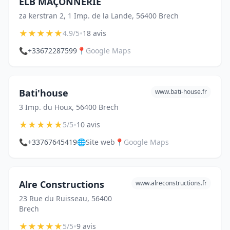
ELB MAÇONNERIE
za kerstran 2, 1 Imp. de la Lande, 56400 Brech
★
★
★
★
★
•
4.9/5
18 avis
📞
+33672287599
📍
Google Maps
Bati'house
www.bati-house.fr
3 Imp. du Houx, 56400 Brech
★
★
★
★
★
•
5/5
10 avis
📞
+33767645419
🌐
Site web
📍
Google Maps
Alre Constructions
www.alreconstructions.fr
23 Rue du Ruisseau, 56400
Brech
★
★
★
★
★
•
5/5
9 avis