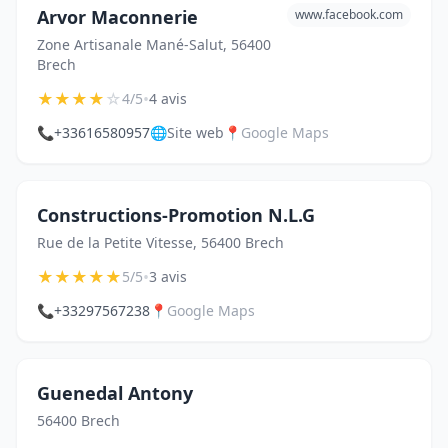
Arvor Maconnerie
www.facebook.com
Zone Artisanale Mané-Salut, 56400
Brech
★
★
★
★
☆
•
4/5
4 avis
📞
+33616580957
🌐
Site web
📍
Google Maps
Constructions-Promotion N.L.G
Rue de la Petite Vitesse, 56400 Brech
★
★
★
★
★
•
5/5
3 avis
📞
+33297567238
📍
Google Maps
Guenedal Antony
56400 Brech