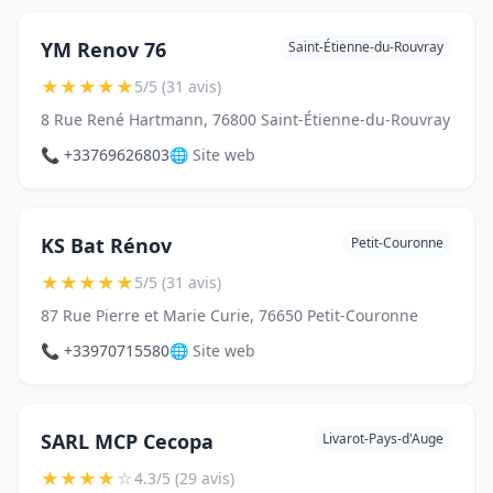
YM Renov 76
Saint-Étienne-du-Rouvray
★
★
★
★
★
5/5 (31 avis)
8 Rue René Hartmann, 76800 Saint-Étienne-du-Rouvray
📞 +33769626803
🌐 Site web
KS Bat Rénov
Petit-Couronne
★
★
★
★
★
5/5 (31 avis)
87 Rue Pierre et Marie Curie, 76650 Petit-Couronne
📞 +33970715580
🌐 Site web
SARL MCP Cecopa
Livarot-Pays-d'Auge
★
★
★
★
☆
4.3/5 (29 avis)