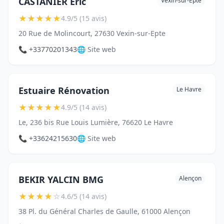
CASTANIER Éric
Vexin-sur-Epte
★
★
★
★
★
4.9/5 (15 avis)
20 Rue de Molincourt, 27630 Vexin-sur-Epte
📞 +33770201343
🌐 Site web
Estuaire Rénovation
Le Havre
★
★
★
★
★
4.9/5 (14 avis)
Le, 236 bis Rue Louis Lumière, 76620 Le Havre
📞 +33624215630
🌐 Site web
BEKIR YALCIN BMG
Alençon
★
★
★
★
☆
4.6/5 (14 avis)
38 Pl. du Général Charles de Gaulle, 61000 Alençon