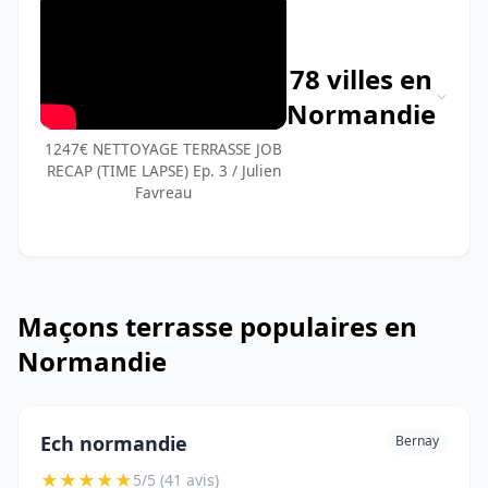
78 villes en
Normandie
1247€ NETTOYAGE TERRASSE JOB
RECAP (TIME LAPSE) Ep. 3 / Julien
Favreau
Maçons terrasse populaires en
Normandie
Ech normandie
Bernay
★
★
★
★
★
5/5 (41 avis)