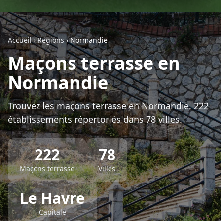
Géolocalisez-moi automatiquement !
Accueil
›
Régions
›
Normandie
Retour à la liste des métiers
Maçons terrasse en
Normandie
CGU
-
Confidentialité
- Service proposé par
ViteUnDevis.com
-
Vous êtes
Trouvez les maçons terrasse en Normandie. 222
établissements répertoriés dans 78 villes.
222
78
Maçons terrasse
Villes
Le Havre
Capitale