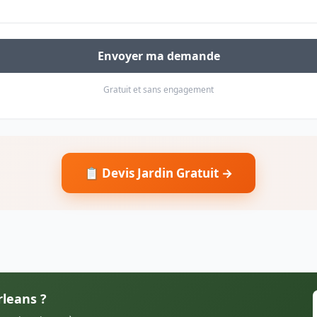
Envoyer ma demande
Gratuit et sans engagement
📋 Devis Jardin Gratuit →
rleans ?