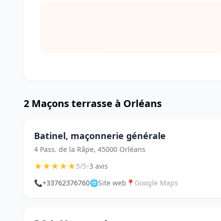
2 Maçons terrasse à Orléans
Batinel, maçonnerie générale
4 Pass. de la Râpe, 45000 Orléans
★
★
★
★
★
•
5/5
3 avis
📞
+33762376760
🌐
Site web
📍
Google Maps