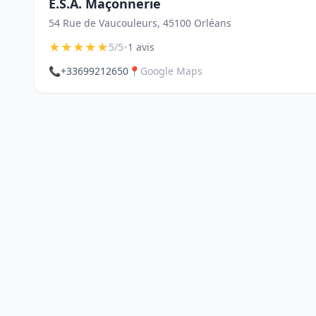
E.S.A. Maçonnerie
54 Rue de Vaucouleurs, 45100 Orléans
★
★
★
★
★
•
5/5
1 avis
📞
+33699212650
📍
Google Maps