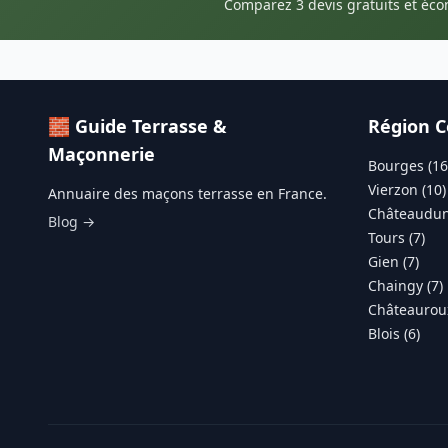
Comparez 3 devis gratuits et éc
🧱 Guide Terrasse &
Région C
Maçonnerie
Bourges (16
Vierzon (10)
Annuaire des maçons terrasse en France.
Châteaudun
Blog →
Tours (7)
Gien (7)
Chaingy (7)
Châteauroux
Blois (6)