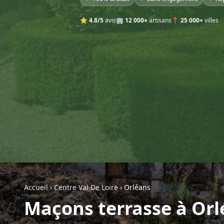
⭐
4.8/5
avis
🏢
12 000+
artisans
📍
25 000+
villes
Accueil
›
Centre Val De Loire
›
Orléans
Maçons terrasse à Orl