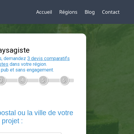
Accueil
Régions
Blog
Contact
Devis Paysagiste
En 5 minutes, demandez
3 devis compara
aux
paysagistes
dans votre région.
Gratuit, sans pub et sans engagement.
1
2
3
4
5