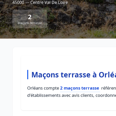
45000 — Centre Val De Loire
2
Maçons terrasse
Maçons terrasse à Orlé
Orléans compte
2 maçons terrasse
référenc
d'établissements avec avis clients, coordonné