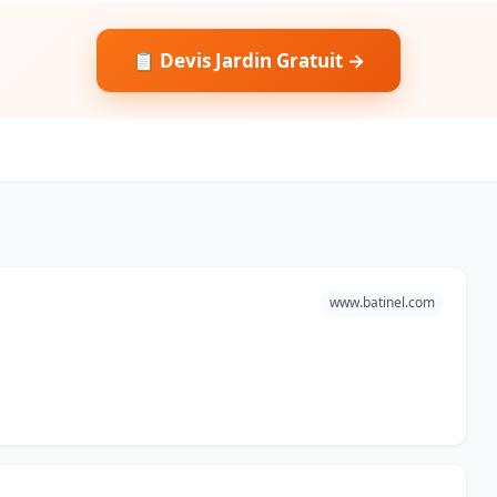
📋 Devis Jardin Gratuit →
www.batinel.com