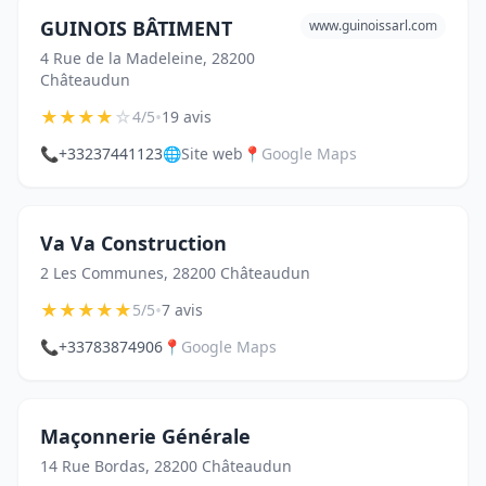
GUINOIS BÂTIMENT
www.guinoissarl.com
4 Rue de la Madeleine, 28200
Châteaudun
★
★
★
★
☆
•
4/5
19 avis
📞
+33237441123
🌐
Site web
📍
Google Maps
Va Va Construction
2 Les Communes, 28200 Châteaudun
★
★
★
★
★
•
5/5
7 avis
📞
+33783874906
📍
Google Maps
Maçonnerie Générale
14 Rue Bordas, 28200 Châteaudun