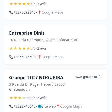
★
★
★
★
★
•
5/5
3 avis
📞
+33756928467
📍
Google Maps
Entreprise Dinis
10 Rue du Champde, 28200 Châteaudun
★
★
★
★
★
•
5/5
2 avis
📞
+33659756900
📍
Google Maps
Groupe TTC / NOGUEIRA
www.groupe-ttc.fr
3 Rue du Dr Roger Hebert, 28200
Châteaudun
★
★
★
☆
☆
•
3/5
2 avis
📞
+33237450457
🌐
Site web
📍
Google Maps