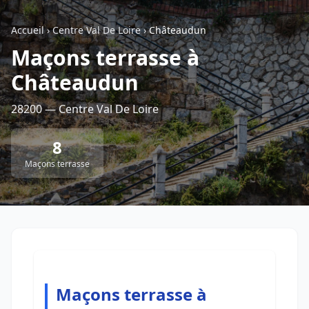
Accueil
›
Centre Val De Loire
›
Châteaudun
Retour à la liste des métiers
Maçons terrasse à
Châteaudun
CGU
-
Confidentialité
- Service proposé par
ViteUnDevis.com
-
Vous êtes
28200 — Centre Val De Loire
8
Maçons terrasse
Maçons terrasse à