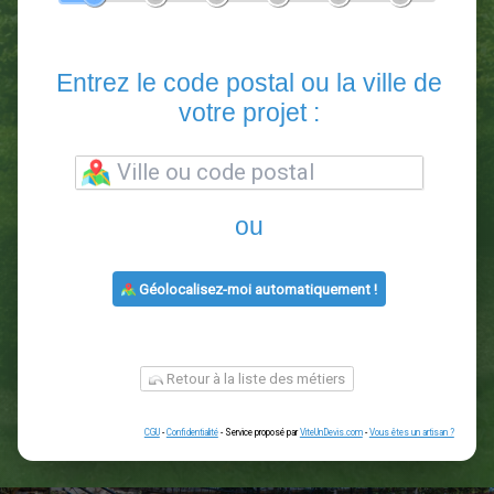
En 5 minutes, demandez
3 devis comparatifs
paysagistes
dans votre région.
Gratuit, sans pub et sans engagement.
1
2
3
4
5
6
Entrez le code postal ou la vill
votre projet :
ou
Géolocalisez-moi automatiquement !