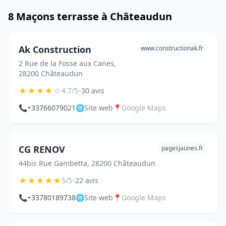
8 Maçons terrasse à Châteaudun
Ak Construction
www.constructionak.fr
2 Rue de la Fosse aux Canes,
28200 Châteaudun
★
★
★
★
☆
•
4.7/5
30 avis
📞
+33766079021
🌐
Site web
📍
Google Maps
CG RENOV
pagesjaunes.fr
44bis Rue Gambetta, 28200 Châteaudun
★
★
★
★
★
•
5/5
22 avis
📞
+33780189738
🌐
Site web
📍
Google Maps