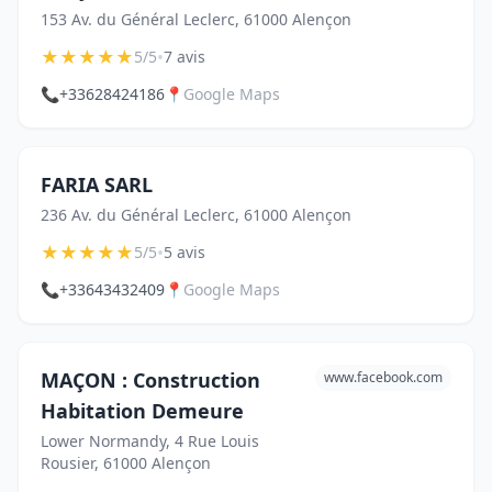
153 Av. du Général Leclerc, 61000 Alençon
★
★
★
★
★
•
5/5
7 avis
📞
+33628424186
📍
Google Maps
FARIA SARL
236 Av. du Général Leclerc, 61000 Alençon
★
★
★
★
★
•
5/5
5 avis
📞
+33643432409
📍
Google Maps
MAÇON : Construction
www.facebook.com
Habitation Demeure
Lower Normandy, 4 Rue Louis
Rousier, 61000 Alençon