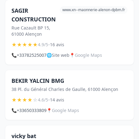
SAGIR
www.xn--maonnerie-alenon-dpbm.fr
CONSTRUCTION
Rue Cazault BP 15,
61000 Alençon
★
★
★
★
★
•
4.9/5
16 avis
📞
+33782525007
🌐
Site web
📍
Google Maps
BEKIR YALCIN BMG
38 Pl. du Général Charles de Gaulle, 61000 Alençon
★
★
★
★
☆
•
4.6/5
14 avis
📞
+33650333809
📍
Google Maps
vicky bat