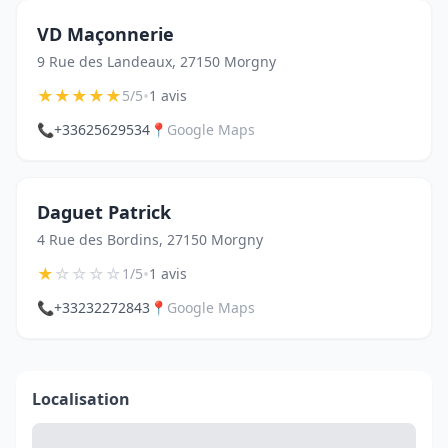
VD Maçonnerie
9 Rue des Landeaux, 27150 Morgny
★
★
★
★
★
•
5/5
1 avis
📞
+33625629534
📍
Google Maps
Daguet Patrick
4 Rue des Bordins, 27150 Morgny
★
☆
☆
☆
☆
•
1/5
1 avis
📞
+33232272843
📍
Google Maps
Localisation