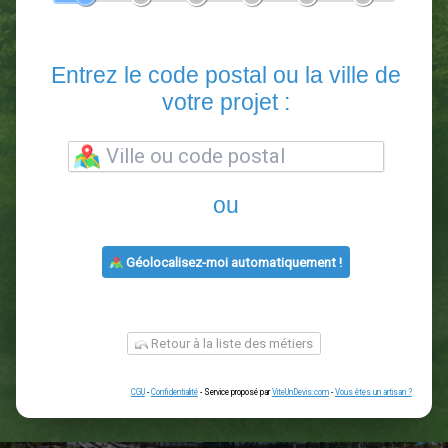
En 5 minutes, demandez
3 devis comparatifs
paysagistes
dans votre région.
Gratuit, sans pub et sans engagement.
1
2
3
4
5
6
Entrez le code postal ou la vill
votre projet :
ou
Géolocalisez-moi automatiquement !