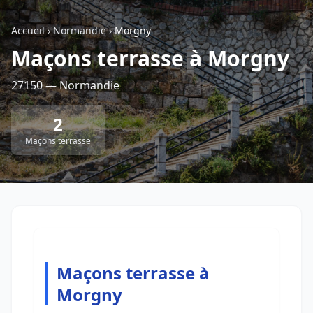
Accueil
›
Normandie
›
Morgny
Retour à la liste des métiers
Maçons terrasse à Morgny
27150 — Normandie
CGU
-
Confidentialité
- Service proposé par
ViteUnDevis.com
-
Vous êtes
2
Maçons terrasse
Maçons terrasse à
Morgny