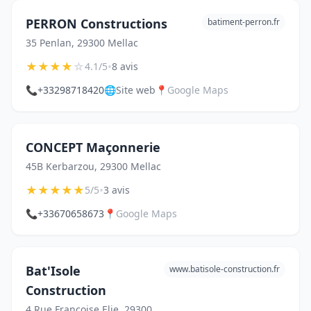
PERRON Constructions
batiment-perron.fr
35 Penlan, 29300 Mellac
★
★
★
★
☆
•
4.1/5
8 avis
📞
+33298718420
🌐
Site web
📍
Google Maps
CONCEPT Maçonnerie
45B Kerbarzou, 29300 Mellac
★
★
★
★
★
•
5/5
3 avis
📞
+33670658673
📍
Google Maps
Bat'Isole
www.batisole-construction.fr
Construction
4 Rue Françoise Elie, 29300