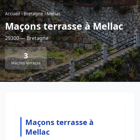
Accueil
›
Bretagne
›
Mellac
Retour à la liste des métiers
Maçons terrasse à Mellac
29300 — Bretagne
CGU
-
Confidentialité
- Service proposé par
ViteUnDevis.com
-
Vous êtes
3
Maçons terrasse
Maçons terrasse à
Mellac