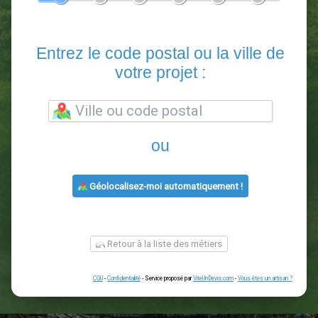
En 5 minutes, demandez
3 devis comparatifs
paysagistes
dans votre région.
Gratuit, sans pub et sans engagement.
1
2
3
4
5
6
Entrez le code postal ou la vill
votre projet :
ou
Géolocalisez-moi automatiquement !