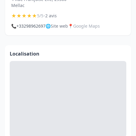
Mellac
★
★
★
★
★
•
5/5
2 avis
📞
+33298962697
🌐
Site web
📍
Google Maps
Localisation