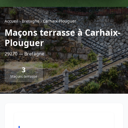
Géolocalisez-moi automatiquement !
Accueil
›
Bretagne
›
Carhaix-Plouguer
Maçons terrasse à Carhaix-
Retour à la liste des métiers
Plouguer
CGU
-
Confidentialité
- Service proposé par
ViteUnDevis.com
-
Vous êtes
29270 — Bretagne
3
Maçons terrasse