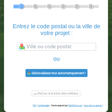
Devis Paysagiste
En 5 minutes, demandez
3 devis comparatifs
paysagistes
dans votre région.
Gratuit, sans pub et sans engagement.
1
2
3
4
5
6
Entrez le code postal ou la vill
votre projet :
ou