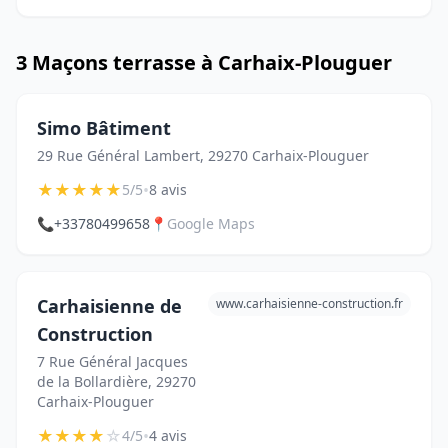
3 Maçons terrasse à Carhaix-Plouguer
Simo Bâtiment
29 Rue Général Lambert, 29270 Carhaix-Plouguer
★
★
★
★
★
•
5/5
8 avis
📞
+33780499658
📍
Google Maps
Carhaisienne de
www.carhaisienne-construction.fr
Construction
7 Rue Général Jacques
de la Bollardière, 29270
Carhaix-Plouguer
★
★
★
★
☆
•
4/5
4 avis