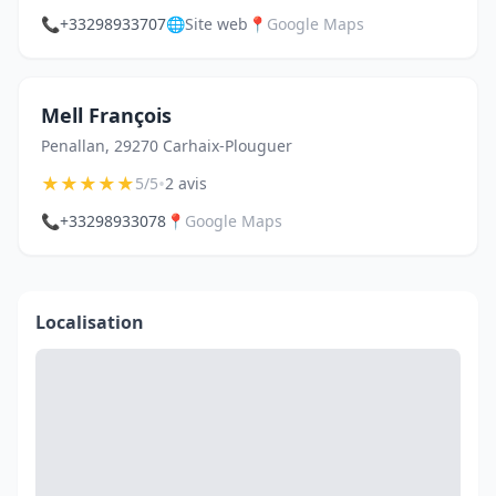
📞
+33298933707
🌐
Site web
📍
Google Maps
Mell François
Penallan, 29270 Carhaix-Plouguer
★
★
★
★
★
•
5/5
2 avis
📞
+33298933078
📍
Google Maps
Localisation