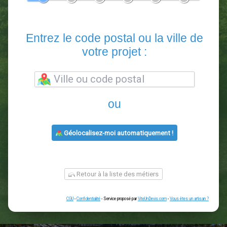
En 5 minutes, demandez
3 devis comparatifs
paysagistes
dans votre région.
Gratuit, sans pub et sans engagement.
1
2
3
4
5
6
Entrez le code postal ou la vill
votre projet :
ou
Géolocalisez-moi automatiquement !