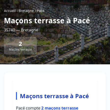
Accueil
›
Bretagne
›
Pacé
Retour à la liste des métiers
Maçons terrasse à Pacé
35740 — Bretagne
CGU
-
Confidentialité
- Service proposé par
ViteUnDevis.com
-
Vous êtes
2
Maçons terrasse
Maçons terrasse à Pacé
Pacé compte
2 maçons terrasse