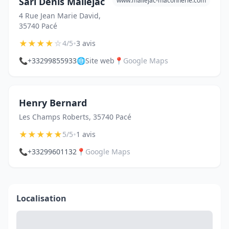
Sarl Denis Malléjac
www.mallejac-maconnerie.com
4 Rue Jean Marie David,
35740 Pacé
★
★
★
★
☆
•
4/5
3 avis
📞
+33299855933
🌐
Site web
📍
Google Maps
Henry Bernard
Les Champs Roberts, 35740 Pacé
★
★
★
★
★
•
5/5
1 avis
📞
+33299601132
📍
Google Maps
Localisation