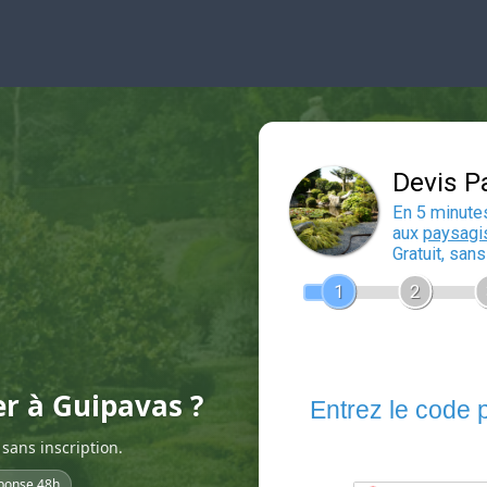
er à Guipavas ?
sans inscription.
ponse 48h