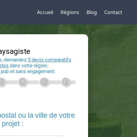
Accueil
Régions
Blog
Contact
Devis Paysagiste
En 5 minutes, demandez
3 devis compara
aux
paysagistes
dans votre région.
Gratuit, sans pub et sans engagement.
1
2
3
4
5