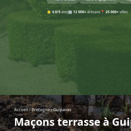
⭐
4.8/5
avis
🏢
12 000+
artisans
📍
25 000+
villes
Accueil
›
Bretagne
›
Guipavas
Maçons terrasse à Gu