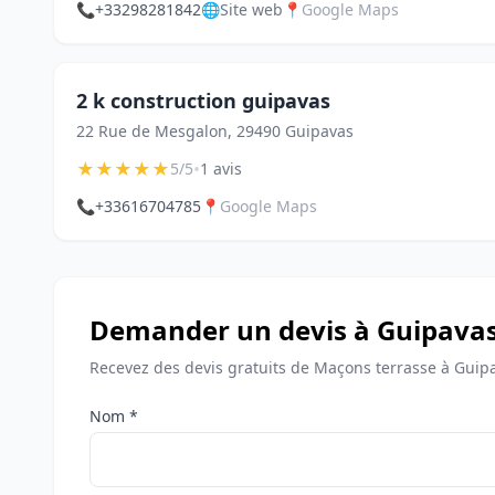
📞
+33298281842
🌐
Site web
📍
Google Maps
2 k construction guipavas
22 Rue de Mesgalon, 29490 Guipavas
★
★
★
★
★
•
5/5
1 avis
📞
+33616704785
📍
Google Maps
Demander un devis à Guipava
Recevez des devis gratuits de Maçons terrasse à Guip
Nom *