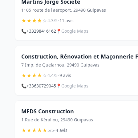
Martins Jorge Societe
1105 route de l'aeroport, 29490 Guipavas
★
★
★
★
☆
•
4.3/5
11 avis
📞
+33298416162
📍
Google Maps
Construction, Rénovation et Maçonnerie Fi
7 Imp. de Quelarnou, 29490 Guipavas
★
★
★
★
☆
•
4.4/5
9 avis
📞
+33630729045
📍
Google Maps
MFDS Construction
1 Rue de Kéraliou, 29490 Guipavas
★
★
★
★
★
•
5/5
4 avis