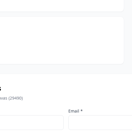
s
avas (29490)
Email *