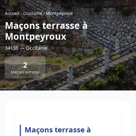
Accueil
›
Occitanie
›
Montpeyroux
Retour à la liste des métiers
Maçons terrasse à
Montpeyroux
CGU
-
Confidentialité
- Service proposé par
ViteUnDevis.com
-
Vous êtes
34150 — Occitanie
2
Maçons terrasse
Maçons terrasse à