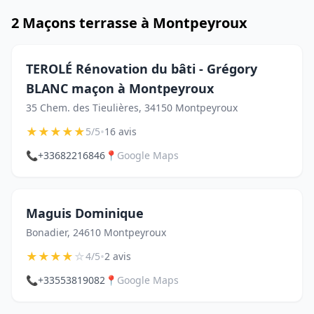
2 Maçons terrasse à Montpeyroux
TEROLÉ Rénovation du bâti - Grégory
BLANC maçon à Montpeyroux
35 Chem. des Tieulières, 34150 Montpeyroux
★
★
★
★
★
•
5/5
16 avis
📞
+33682216846
📍
Google Maps
Maguis Dominique
Bonadier, 24610 Montpeyroux
★
★
★
★
☆
•
4/5
2 avis
📞
+33553819082
📍
Google Maps