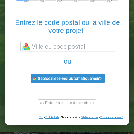
En 5 minutes, demandez
3 devis comparatifs
paysagistes
dans votre région.
Gratuit, sans pub et sans engagement.
1
2
3
4
5
6
Entrez le code postal ou la vill
votre projet :
ou
Géolocalisez-moi automatiquement !