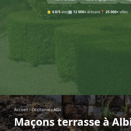
⭐
4.8/5
avis
🏢
12 000+
artisans
📍
25 000+
villes
Accueil
›
Occitanie
›
Albi
Maçons terrasse à Alb