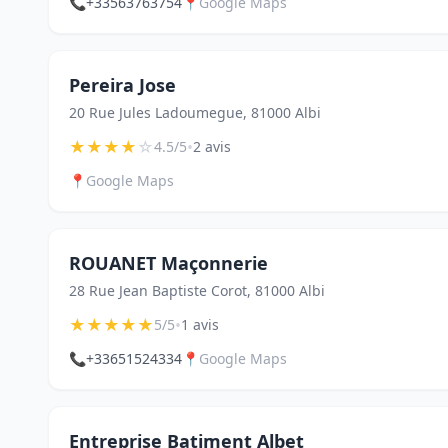
📞
+33563763754
📍
Google Maps
Pereira Jose
20 Rue Jules Ladoumegue, 81000 Albi
★
★
★
★
☆
•
4.5/5
2 avis
📍
Google Maps
ROUANET Maçonnerie
28 Rue Jean Baptiste Corot, 81000 Albi
★
★
★
★
★
•
5/5
1 avis
📞
+33651524334
📍
Google Maps
Entreprise Batiment Albet