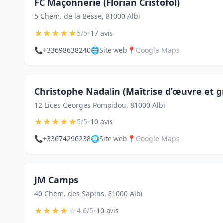
FC Maçonnerie (Florian Cristofol)
5 Chem. de la Besse, 81000 Albi
★
★
★
★
★
•
5/5
17 avis
📞
+33698638240
🌐
Site web
📍
Google Maps
Christophe Nadalin (Maîtrise d’œuvre et 
12 Lices Georges Pompidou, 81000 Albi
★
★
★
★
★
•
5/5
10 avis
📞
+33674296238
🌐
Site web
📍
Google Maps
JM Camps
40 Chem. des Sapins, 81000 Albi
★
★
★
★
☆
•
4.6/5
10 avis