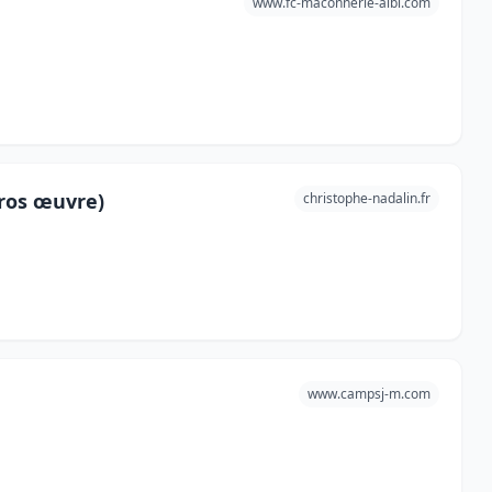
www.fc-maconnerie-albi.com
gros œuvre)
christophe-nadalin.fr
www.campsj-m.com