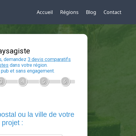
Accueil
Régions
Blog
Contact
Devis Paysagiste
En 5 minutes, demandez
3 devis compara
aux
paysagistes
dans votre région.
Gratuit, sans pub et sans engagement.
1
2
3
4
5