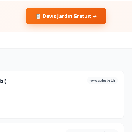
📋 Devis Jardin Gratuit →
bi)
www.solesbat.fr