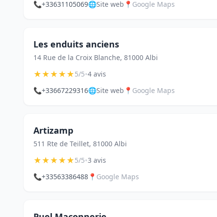
📞
+33631105069
🌐
Site web
📍
Google Maps
Les enduits anciens
14 Rue de la Croix Blanche, 81000 Albi
★
★
★
★
★
•
5/5
4 avis
📞
+33667229316
🌐
Site web
📍
Google Maps
Artizamp
511 Rte de Teillet, 81000 Albi
★
★
★
★
★
•
5/5
3 avis
📞
+33563386488
📍
Google Maps
Puel Maconnerie