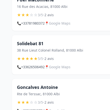
16 Rue des Acacias, 81000 Albi
★
★
★
☆
☆
•
3/5
2 avis
📞
+33781980372
📍
Google Maps
Solidebat 81
38 Rue Lieut Colonel Rolland, 81000 Albi
★
★
★
★
★
•
5/5
2 avis
📞
+33626506492
📍
Google Maps
Goncalves Antoine
Rte de Terssac, 81000 Albi
★
★
★
☆
☆
•
3/5
2 avis