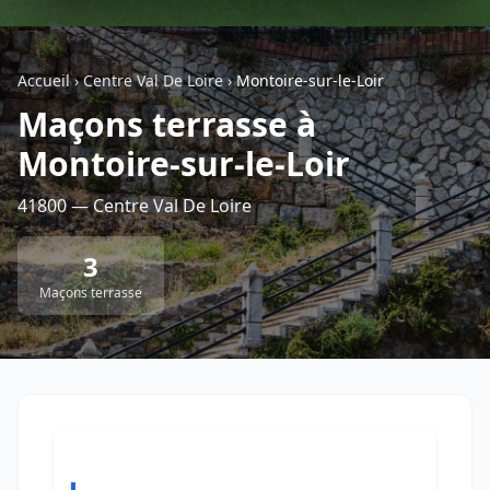
Géolocalisez-moi automatiquement !
Accueil
›
Centre Val De Loire
›
Montoire-sur-le-Loir
Maçons terrasse à
Retour à la liste des métiers
Montoire-sur-le-Loir
CGU
-
Confidentialité
- Service proposé par
ViteUnDevis.com
-
Vous êtes
41800 — Centre Val De Loire
3
Maçons terrasse