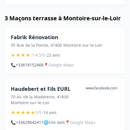
3 Maçons terrasse à Montoire-sur-le-Loir
Fabrik Rénovation
95 Rue de la Pointe, 41800 Montoire-sur-le-Loir
★
★
★
★
☆
•
4.5/5
22 avis
📞
+33618152468
📍
Google Maps
Haudebert et Fils EURL
www.facebook.com
70 Av. de la Madeleine, 41800
Montoire-sur-le-Loir
★
★
★
★
★
•
5/5
14 avis
📞
+33629642411
🌐
Site web
📍
Google Maps