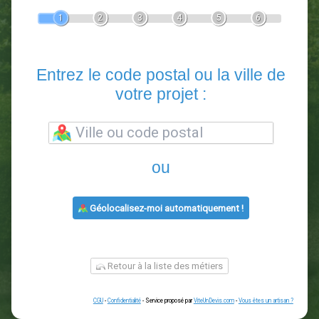
Devis Paysagiste
En 5 minutes, demandez
3 devis comparatifs
paysagistes
dans votre région.
Gratuit, sans pub et sans engagement.
1
2
3
4
5
6
Entrez le code postal ou la vill
votre projet :
ou