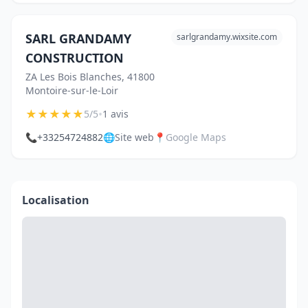
SARL GRANDAMY
sarlgrandamy.wixsite.com
CONSTRUCTION
ZA Les Bois Blanches, 41800
Montoire-sur-le-Loir
★
★
★
★
★
•
5/5
1 avis
📞
+33254724882
🌐
Site web
📍
Google Maps
Localisation