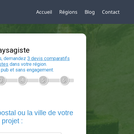
Accueil
Régions
Blog
Contact
Devis Paysagiste
En 5 minutes, demandez
3 devis compara
aux
paysagistes
dans votre région.
Gratuit, sans pub et sans engagement.
1
2
3
4
5