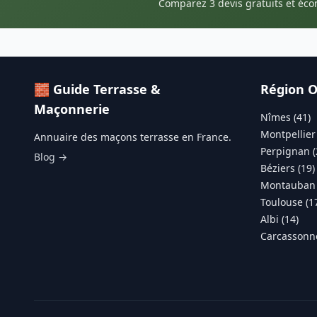
Comparez 3 devis gratuits et éc
🧱 Guide Terrasse &
Région O
Maçonnerie
Nîmes (41)
Montpellier 
Annuaire des maçons terrasse en France.
Perpignan (
Blog →
Béziers (19)
Montauban 
Toulouse (1
Albi (14)
Carcassonne