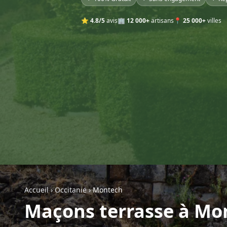
⭐
4.8/5
avis
🏢
12 000+
artisans
📍
25 000+
villes
Accueil
›
Occitanie
›
Montech
Maçons terrasse à Mo