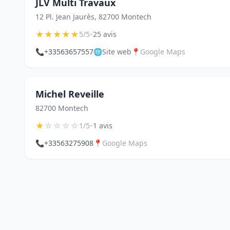
JLV Multi Travaux
12 Pl. Jean Jaurès, 82700 Montech
★
★
★
★
★
•
5/5
25 avis
📞
+33563657557
🌐
Site web
📍
Google Maps
Michel Reveille
82700 Montech
★
☆
☆
☆
☆
•
1/5
1 avis
📞
+33563275908
📍
Google Maps