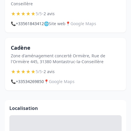
Conseillère
★
★
★
★
★
•
5/5
2 avis
📞
+33561843412
🌐
Site web
📍
Google Maps
Cadène
Zone d'aménagement concerté Ormière, Rue de
l'Ormière 445, 31380 Montastruc-la-Conseillère
★
★
★
★
★
•
5/5
2 avis
📞
+33534269850
📍
Google Maps
Localisation