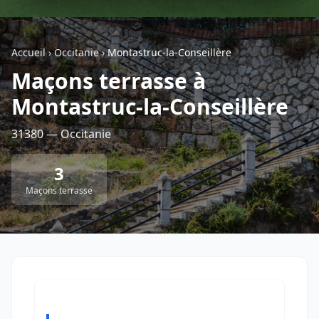
Géolocalisez-moi automatiquement !
Accueil
›
Occitanie
›
Montastruc-la-Conseillère
Maçons terrasse à
Retour à la liste des métiers
Montastruc-la-Conseillère
CGU
-
Confidentialité
- Service proposé par
ViteUnDevis.com
-
Vous êtes
31380 — Occitanie
3
Maçons terrasse