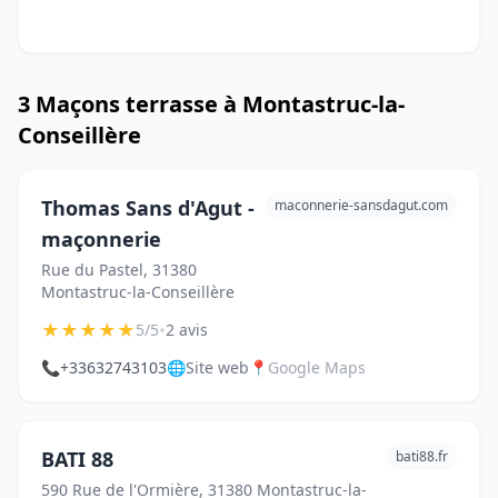
3 Maçons terrasse à Montastruc-la-
Conseillère
Thomas Sans d'Agut -
maconnerie-sansdagut.com
maçonnerie
Rue du Pastel, 31380
Montastruc-la-Conseillère
★
★
★
★
★
•
5/5
2 avis
📞
+33632743103
🌐
Site web
📍
Google Maps
BATI 88
bati88.fr
590 Rue de l'Ormière, 31380 Montastruc-la-