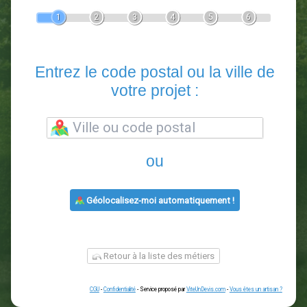
Devis Paysagiste
En 5 minutes, demandez
3 devis comparatifs
paysagistes
dans votre région.
Gratuit, sans pub et sans engagement.
1
2
3
4
5
6
Entrez le code postal ou la vill
votre projet :
ou