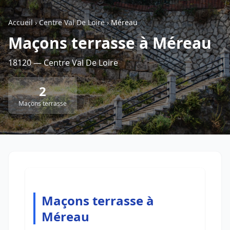
Accueil
›
Centre Val De Loire
›
Méreau
Retour à la liste des métiers
Maçons terrasse à Méreau
18120 — Centre Val De Loire
CGU
-
Confidentialité
- Service proposé par
ViteUnDevis.com
-
Vous êtes
2
Maçons terrasse
Maçons terrasse à
Méreau