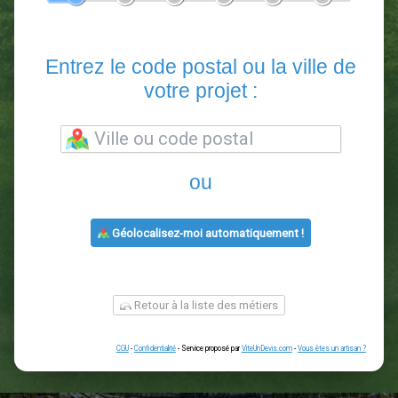
En 5 minutes, demandez
3 devis comparatifs
paysagistes
dans votre région.
Gratuit, sans pub et sans engagement.
1
2
3
4
5
6
Entrez le code postal ou la vill
votre projet :
ou
Géolocalisez-moi automatiquement !