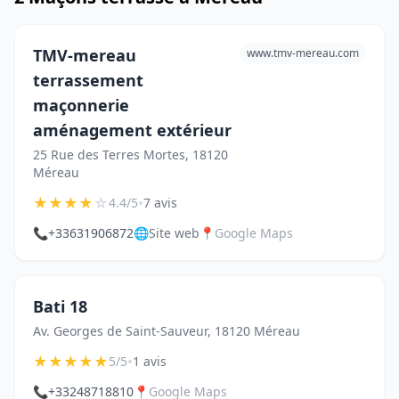
TMV-mereau
www.tmv-mereau.com
terrassement
maçonnerie
aménagement extérieur
25 Rue des Terres Mortes, 18120
Méreau
★
★
★
★
☆
•
4.4/5
7 avis
📞
+33631906872
🌐
Site web
📍
Google Maps
Bati 18
Av. Georges de Saint-Sauveur, 18120 Méreau
★
★
★
★
★
•
5/5
1 avis
📞
+33248718810
📍
Google Maps