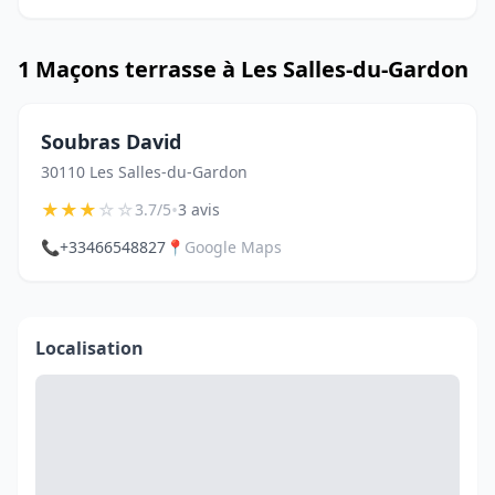
1 Maçons terrasse à Les Salles-du-Gardon
Soubras David
30110 Les Salles-du-Gardon
★
★
★
☆
☆
•
3.7/5
3 avis
📞
+33466548827
📍
Google Maps
Localisation