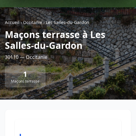
Géolocalisez-moi automatiquement !
Accueil
›
Occitanie
›
Les Salles-du-Gardon
Maçons terrasse à Les
Retour à la liste des métiers
Salles-du-Gardon
CGU
-
Confidentialité
- Service proposé par
ViteUnDevis.com
-
Vous êtes
30110 — Occitanie
1
Maçons terrasse