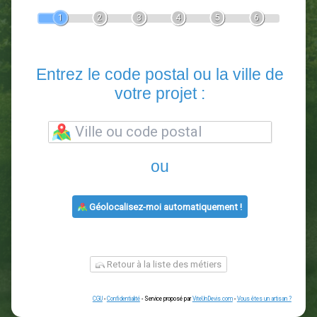
Devis Paysagiste
En 5 minutes, demandez
3 devis comparatifs
paysagistes
dans votre région.
Gratuit, sans pub et sans engagement.
1
2
3
4
5
6
Entrez le code postal ou la vill
votre projet :
ou