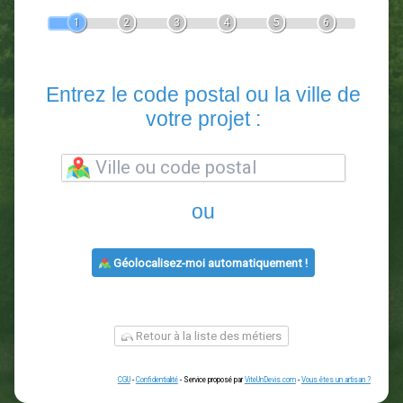
Devis Paysagiste
En 5 minutes, demandez
3 devis comparatifs
paysagistes
dans votre région.
Gratuit, sans pub et sans engagement.
1
2
3
4
5
6
Entrez le code postal ou la vill
votre projet :
ou