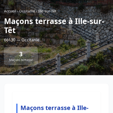
Accueil
›
Occitanie
›
Ille-sur-Têt
Retour à la liste des métiers
Maçons terrasse à Ille-sur-
Têt
CGU
-
Confidentialité
- Service proposé par
ViteUnDevis.com
-
Vous êtes
66130 — Occitanie
3
Maçons terrasse
Maçons terrasse à Ille-