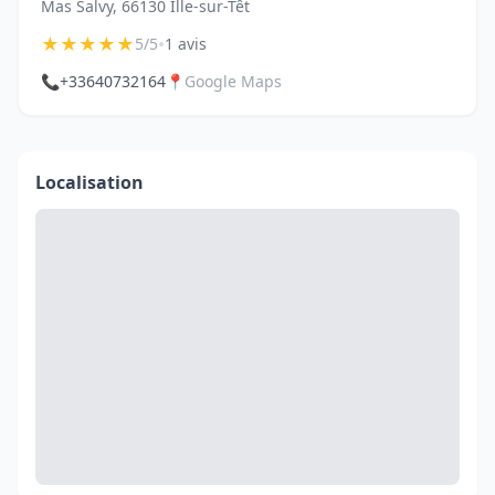
Mas Salvy, 66130 Ille-sur-Têt
★
★
★
★
★
•
5/5
1 avis
📞
+33640732164
📍
Google Maps
Localisation