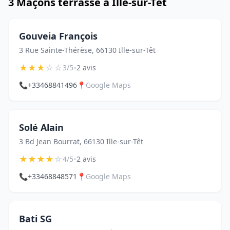
3 Maçons terrasse à Ille-sur-Têt
Gouveia François
3 Rue Sainte-Thérèse, 66130 Ille-sur-Têt
★
★
★
☆
☆
•
3/5
2 avis
📞
+33468841496
📍
Google Maps
Solé Alain
3 Bd Jean Bourrat, 66130 Ille-sur-Têt
★
★
★
★
☆
•
4/5
2 avis
📞
+33468848571
📍
Google Maps
Bati SG