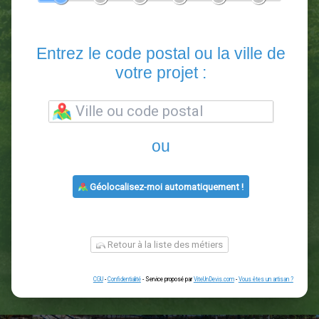
En 5 minutes, demandez
3 devis comparatifs
paysagistes
dans votre région.
Gratuit, sans pub et sans engagement.
1
2
3
4
5
6
Entrez le code postal ou la vill
votre projet :
ou
Géolocalisez-moi automatiquement !