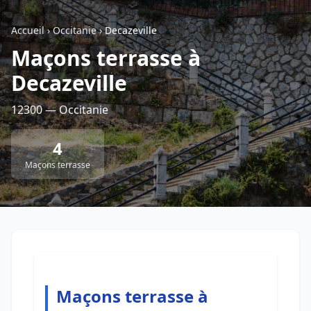
Accueil
›
Occitanie
›
Decazeville
Retour à la liste des métiers
Maçons terrasse à
Decazeville
CGU
-
Confidentialité
- Service proposé par
ViteUnDevis.com
-
Vous êtes
12300 — Occitanie
4
Maçons terrasse
Maçons terrasse à