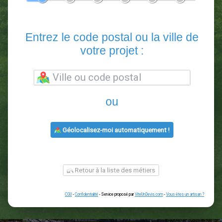
En 5 minutes, demandez
3 devis comparatifs
paysagistes
dans votre région.
Gratuit, sans pub et sans engagement.
1
2
3
4
5
6
Entrez le code postal ou la vill
votre projet :
ou
Géolocalisez-moi automatiquement !