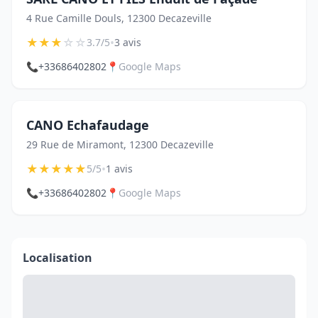
4 Rue Camille Douls, 12300 Decazeville
★
★
★
☆
☆
•
3.7/5
3 avis
📞
+33686402802
📍
Google Maps
CANO Echafaudage
29 Rue de Miramont, 12300 Decazeville
★
★
★
★
★
•
5/5
1 avis
📞
+33686402802
📍
Google Maps
Localisation