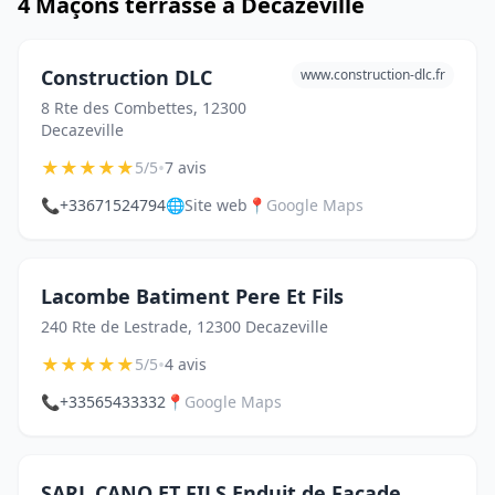
4 Maçons terrasse à Decazeville
Construction DLC
www.construction-dlc.fr
8 Rte des Combettes, 12300
Decazeville
★
★
★
★
★
•
5/5
7 avis
📞
+33671524794
🌐
Site web
📍
Google Maps
Lacombe Batiment Pere Et Fils
240 Rte de Lestrade, 12300 Decazeville
★
★
★
★
★
•
5/5
4 avis
📞
+33565433332
📍
Google Maps
SARL CANO ET FILS Enduit de Façade