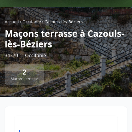
Géolocalisez-moi automatiquement !
Accueil
›
Occitanie
›
Cazouls-lès-Béziers
Maçons terrasse à Cazouls-
Retour à la liste des métiers
lès-Béziers
CGU
-
Confidentialité
- Service proposé par
ViteUnDevis.com
-
Vous êtes
34370 — Occitanie
2
Maçons terrasse