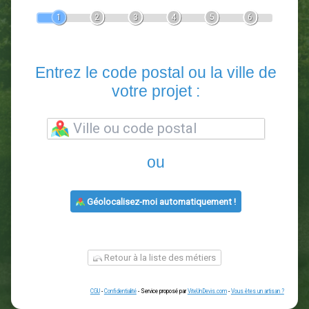
Devis Paysagiste
En 5 minutes, demandez
3 devis comparatifs
paysagistes
dans votre région.
Gratuit, sans pub et sans engagement.
1
2
3
4
5
6
Entrez le code postal ou la vill
votre projet :
ou