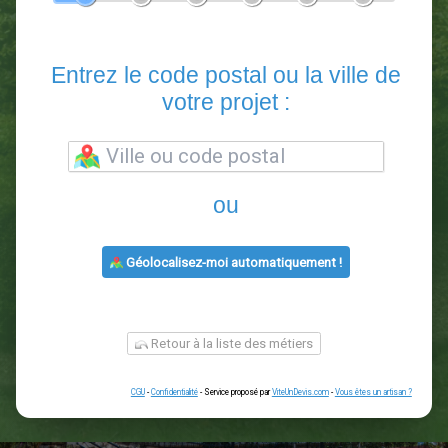
En 5 minutes, demandez
3 devis comparatifs
paysagistes
dans votre région.
Gratuit, sans pub et sans engagement.
1
2
3
4
5
6
Entrez le code postal ou la vill
votre projet :
ou
Géolocalisez-moi automatiquement !