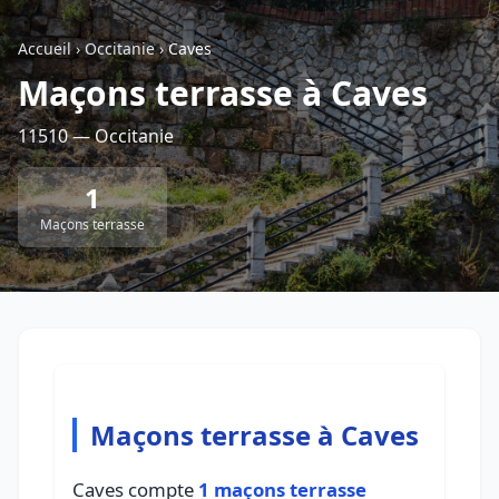
Accueil
›
Occitanie
›
Caves
Retour à la liste des métiers
Maçons terrasse à Caves
11510 — Occitanie
CGU
-
Confidentialité
- Service proposé par
ViteUnDevis.com
-
Vous êtes
1
Maçons terrasse
Maçons terrasse à Caves
Caves compte
1 maçons terrasse