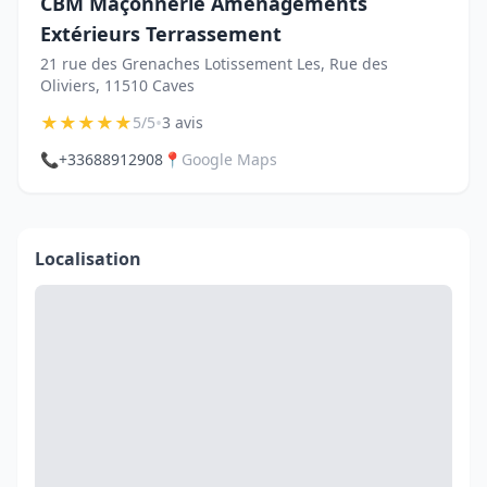
CBM Maçonnerie Aménagements
Extérieurs Terrassement
21 rue des Grenaches Lotissement Les, Rue des
Oliviers, 11510 Caves
★
★
★
★
★
•
5/5
3 avis
📞
+33688912908
📍
Google Maps
Localisation