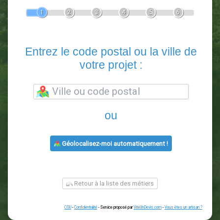
Devis Paysagiste
En 5 minutes, demandez
3 devis comparatifs
paysagistes
dans votre région.
Gratuit, sans pub et sans engagement.
1
2
3
4
5
6
Entrez le code postal ou la vill
votre projet :
ou