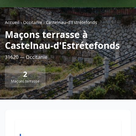
Géolocalisez-moi automatiquement !
Accueil
›
Occitanie
›
Castelnau-d'Estrétefonds
Maçons terrasse à
Retour à la liste des métiers
Castelnau-d'Estrétefonds
CGU
-
Confidentialité
- Service proposé par
ViteUnDevis.com
-
Vous êtes
31620 — Occitanie
2
Maçons terrasse