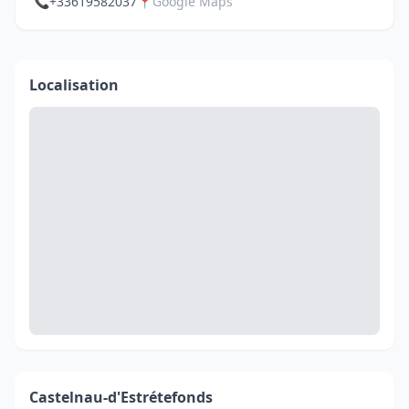
📞
+33619582037
📍
Google Maps
Localisation
Castelnau-d'Estrétefonds