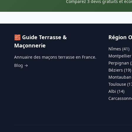
Comparez 3 devis gratuits et éc
🧱 Guide Terrasse &
Région O
Maçonnerie
Nîmes (41)
Montpellier 
Annuaire des maçons terrasse en France.
Perpignan (
Blog →
Béziers (19)
Montauban 
Toulouse (1
Albi (14)
Carcassonne