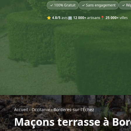
✓ 100% Gratuit
✓ Sans engagement
✓ Ré
⭐
4.8/5
avis
🏢
12 000+
artisans
📍
25 000+
villes
Accueil
›
Occitanie
›
Bordères-sur-l'Échez
Maçons terrasse à Bor