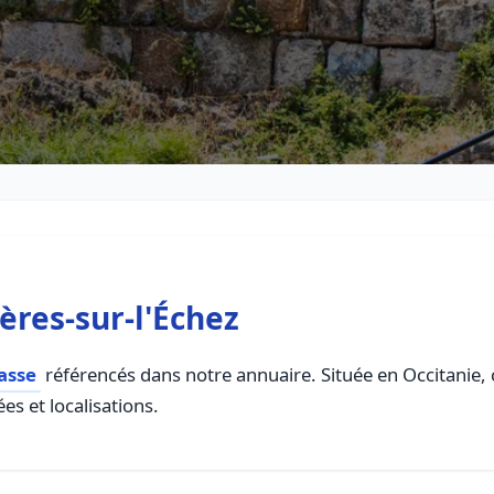
ères-sur-l'Échez
asse
référencés dans notre annuaire. Située en Occitanie, c
es et localisations.