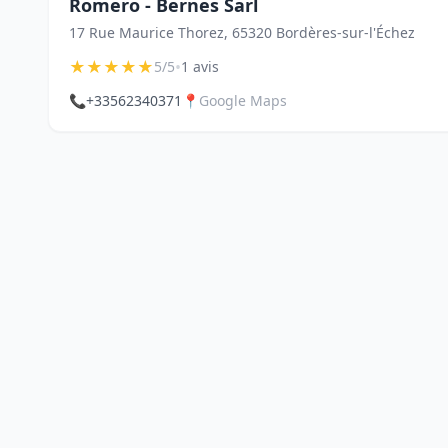
Romero - Bernes Sarl
17 Rue Maurice Thorez, 65320 Bordères-sur-l'Échez
★
★
★
★
★
•
5/5
1 avis
📞
+33562340371
📍
Google Maps