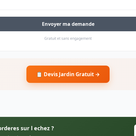
Envoyer ma demande
Gratuit et sans engagement
📋 Devis Jardin Gratuit →
orderes sur l echez ?