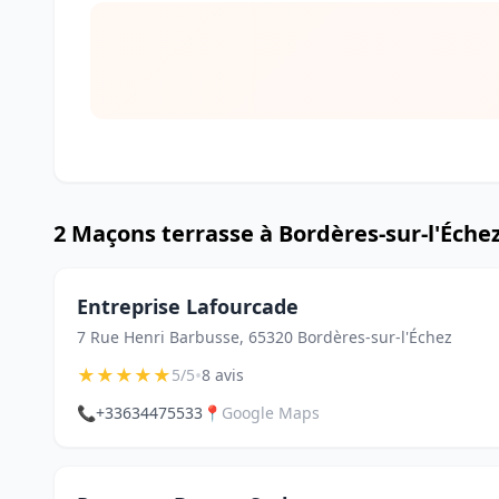
2 Maçons terrasse à Bordères-sur-l'Éche
Entreprise Lafourcade
7 Rue Henri Barbusse, 65320 Bordères-sur-l'Échez
★
★
★
★
★
•
5/5
8 avis
📞
+33634475533
📍
Google Maps