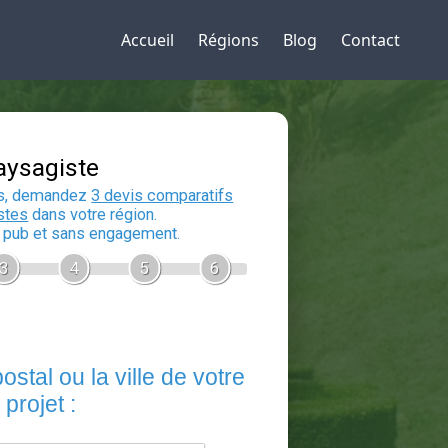
Accueil
Régions
Blog
Contact
Devis Paysagiste
En 5 minutes, demandez
3 devis compara
aux
paysagistes
dans votre région.
Gratuit, sans pub et sans engagement.
1
2
3
4
5