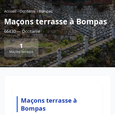
Accueil
›
Occitanie
›
Bompas
Retour à la liste des métiers
Maçons terrasse à Bompas
66430 — Occitanie
CGU
-
Confidentialité
- Service proposé par
ViteUnDevis.com
-
Vous êtes
1
Maçons terrasse
Maçons terrasse à
Bompas