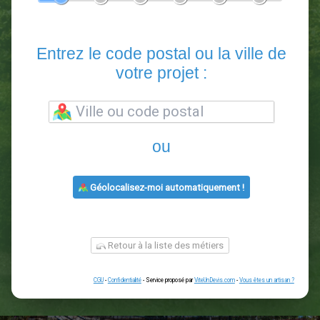
En 5 minutes, demandez
3 devis comparatifs
paysagistes
dans votre région.
Gratuit, sans pub et sans engagement.
1
2
3
4
5
6
Entrez le code postal ou la vill
votre projet :
ou
Géolocalisez-moi automatiquement !