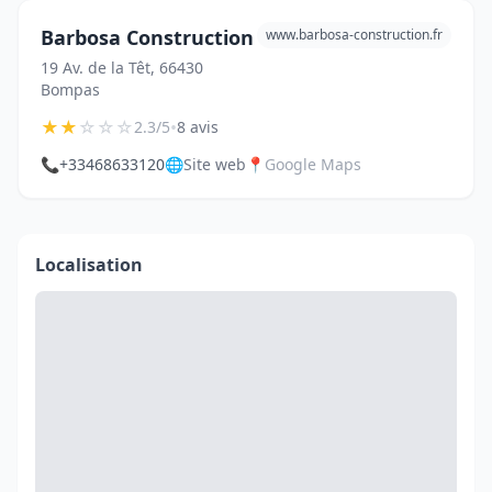
Barbosa Construction
www.barbosa-construction.fr
19 Av. de la Têt, 66430
Bompas
★
★
☆
☆
☆
•
2.3/5
8 avis
📞
+33468633120
🌐
Site web
📍
Google Maps
Localisation