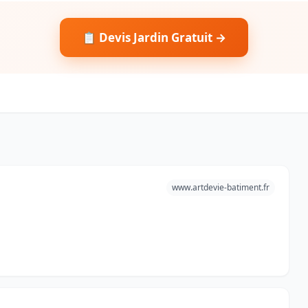
📋 Devis Jardin Gratuit →
www.artdevie-batiment.fr