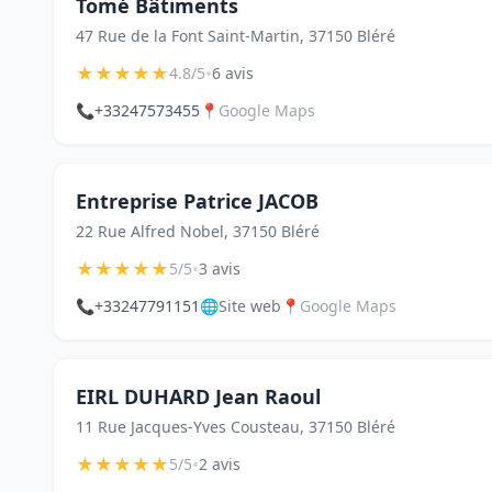
Tomé Bâtiments
47 Rue de la Font Saint-Martin, 37150 Bléré
★
★
★
★
★
•
4.8/5
6 avis
📞
+33247573455
📍
Google Maps
Entreprise Patrice JACOB
22 Rue Alfred Nobel, 37150 Bléré
★
★
★
★
★
•
5/5
3 avis
📞
+33247791151
🌐
Site web
📍
Google Maps
EIRL DUHARD Jean Raoul
11 Rue Jacques-Yves Cousteau, 37150 Bléré
★
★
★
★
★
•
5/5
2 avis