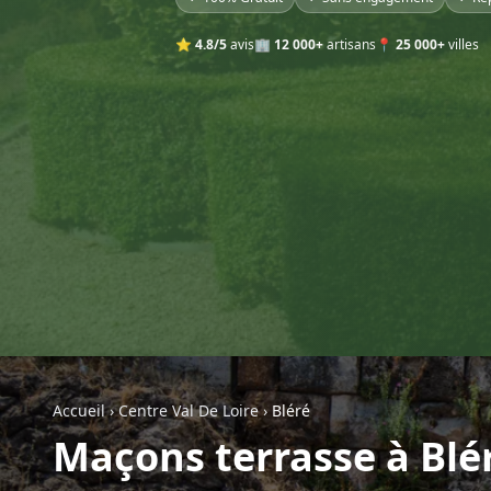
⭐
4.8/5
avis
🏢
12 000+
artisans
📍
25 000+
villes
Accueil
›
Centre Val De Loire
›
Bléré
Maçons terrasse à Blé