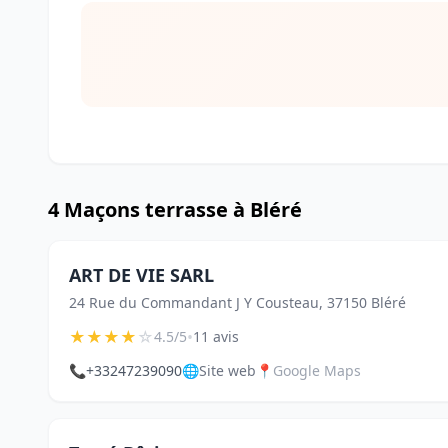
4 Maçons terrasse à Bléré
ART DE VIE SARL
24 Rue du Commandant J Y Cousteau, 37150 Bléré
★
★
★
★
☆
•
4.5/5
11 avis
📞
+33247239090
🌐
Site web
📍
Google Maps