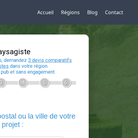
Accueil
Régions
Blog
Contact
Devis Paysagiste
En 5 minutes, demandez
3 devis compara
aux
paysagistes
dans votre région.
Gratuit, sans pub et sans engagement.
1
2
3
4
5