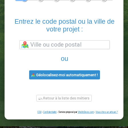
En 5 minutes, demandez
3 devis comparatifs
paysagistes
dans votre région.
Gratuit, sans pub et sans engagement.
1
2
3
4
5
6
Entrez le code postal ou la vill
votre projet :
ou
Géolocalisez-moi automatiquement !