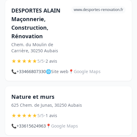
DESPORTES ALAIN
www.desportes-renovation.fr
Maçonnerie,
Construction,
Rénovation
Chem. du Moulin de
Carrière, 30250 Aubais
★
★
★
★
★
•
5/5
2 avis
📞
+33466807330
🌐
Site web
📍
Google Maps
Nature et murs
625 Chem. de Junas, 30250 Aubais
★
★
★
★
★
•
5/5
1 avis
📞
+33615624963
📍
Google Maps