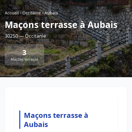
Accueil
›
Occitanie
›
Aubais
Retour à la liste des métiers
Maçons terrasse à Aubais
30250 — Occitanie
CGU
-
Confidentialité
- Service proposé par
ViteUnDevis.com
-
Vous êtes
3
Maçons terrasse
Maçons terrasse à
Aubais