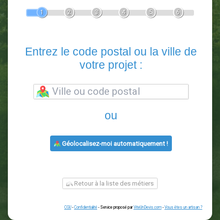
Devis Paysagiste
En 5 minutes, demandez
3 devis comparatifs
paysagistes
dans votre région.
Gratuit, sans pub et sans engagement.
1
2
3
4
5
6
Entrez le code postal ou la vill
votre projet :
ou