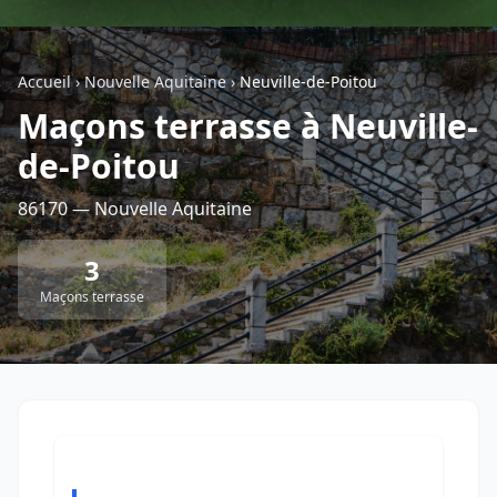
Géolocalisez-moi automatiquement !
Accueil
›
Nouvelle Aquitaine
›
Neuville-de-Poitou
Maçons terrasse à Neuville-
Retour à la liste des métiers
de-Poitou
CGU
-
Confidentialité
- Service proposé par
ViteUnDevis.com
-
Vous êtes
86170 — Nouvelle Aquitaine
3
Maçons terrasse