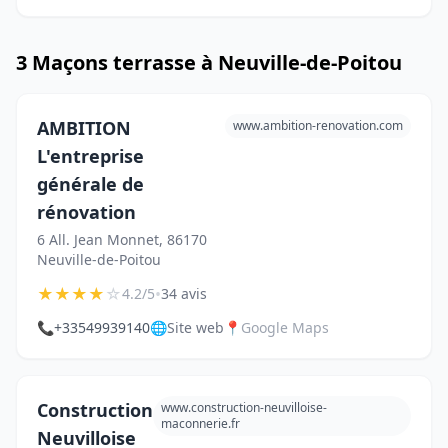
3 Maçons terrasse à Neuville-de-Poitou
AMBITION
www.ambition-renovation.com
L'entreprise
générale de
rénovation
6 All. Jean Monnet, 86170
Neuville-de-Poitou
★
★
★
★
☆
•
4.2/5
34 avis
📞
+33549939140
🌐
Site web
📍
Google Maps
Construction
www.construction-neuvilloise-
maconnerie.fr
Neuvilloise