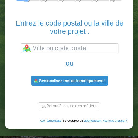
En 5 minutes, demandez
3 devis comparatifs
paysagistes
dans votre région.
Gratuit, sans pub et sans engagement.
1
2
3
4
5
6
Entrez le code postal ou la vill
votre projet :
ou
Géolocalisez-moi automatiquement !