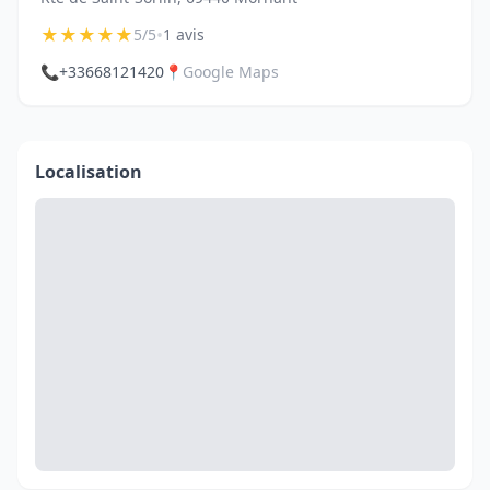
★
★
★
★
★
•
5/5
1 avis
📞
+33668121420
📍
Google Maps
Localisation