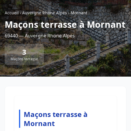
Accueil
›
Auvergne Rhone Alpes
›
Mornant
Retour à la liste des métiers
Maçons terrasse à Mornant
69440 — Auvergne Rhone Alpes
CGU
-
Confidentialité
- Service proposé par
ViteUnDevis.com
-
Vous êtes
3
Maçons terrasse
Maçons terrasse à
Mornant