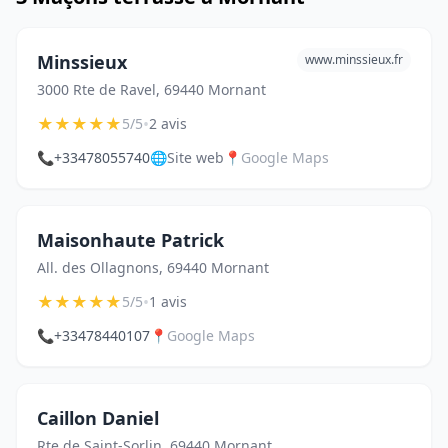
Minssieux
www.minssieux.fr
3000 Rte de Ravel, 69440 Mornant
★
★
★
★
★
•
5/5
2 avis
📞
+33478055740
🌐
Site web
📍
Google Maps
Maisonhaute Patrick
All. des Ollagnons, 69440 Mornant
★
★
★
★
★
•
5/5
1 avis
📞
+33478440107
📍
Google Maps
Caillon Daniel
Rte de Saint-Sorlin, 69440 Mornant