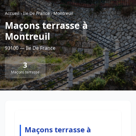
Accueil
›
Ile De France
›
Montreuil
Retour à la liste des métiers
Maçons terrasse à
Montreuil
CGU
-
Confidentialité
- Service proposé par
ViteUnDevis.com
-
Vous êtes
93100 — Ile De France
3
Maçons terrasse
Maçons terrasse à