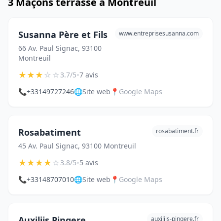
3 Maçons terrasse à Montreuil
Susanna Père et Fils
www.entreprisesusanna.com
66 Av. Paul Signac, 93100
Montreuil
★
★
★
☆
☆
•
3.7/5
7 avis
📞
+33149727246
🌐
Site web
📍
Google Maps
Rosabatiment
rosabatiment.fr
45 Av. Paul Signac, 93100 Montreuil
★
★
★
★
☆
•
3.8/5
5 avis
📞
+33148707010
🌐
Site web
📍
Google Maps
Auxiliis Pingere
auxiliis-pingere.fr