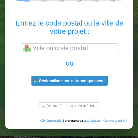
En 5 minutes, demandez
3 devis comparatifs
paysagistes
dans votre région.
Gratuit, sans pub et sans engagement.
1
2
3
4
5
6
Entrez le code postal ou la vill
votre projet :
ou
Géolocalisez-moi automatiquement !