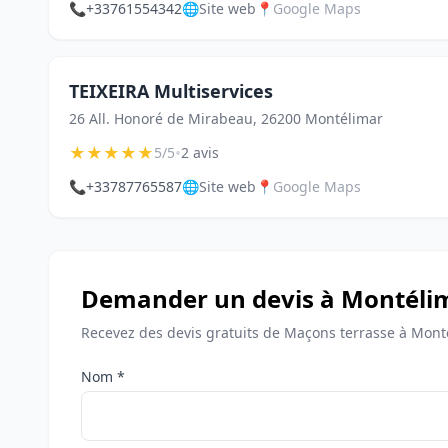
📞
+33761554342
🌐
Site web
📍
Google Maps
TEIXEIRA Multiservices
26 All. Honoré de Mirabeau, 26200 Montélimar
★
★
★
★
★
•
5/5
2 avis
📞
+33787765587
🌐
Site web
📍
Google Maps
Demander un devis à Montéli
Recevez des devis gratuits de Maçons terrasse à Mont
Nom *