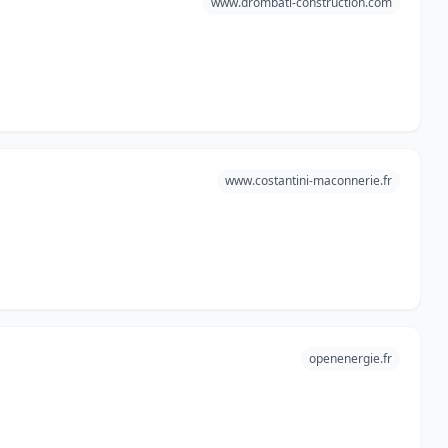
www.drombati-construction.com
www.costantini-maconnerie.fr
openenergie.fr