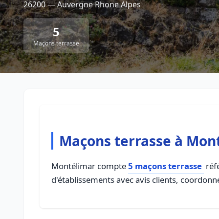
26200 — Auvergne Rhone Alpes
5
Maçons terrasse
Maçons terrasse à Mon
Montélimar compte
5 maçons terrasse
réfé
d'établissements avec avis clients, coordonné