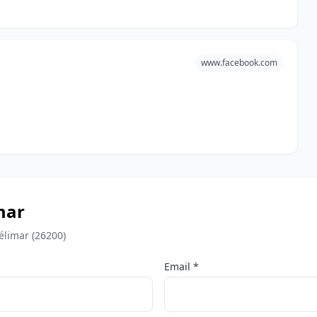
www.facebook.com
mar
élimar (26200)
Email *