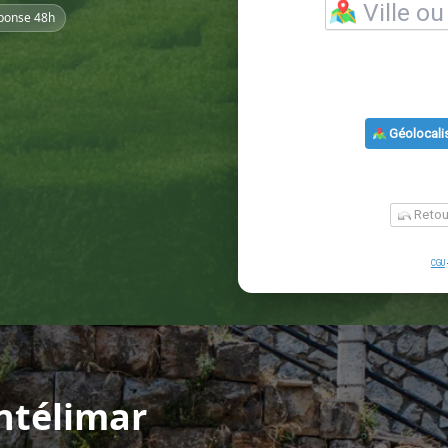
ponse 48h
ntélimar