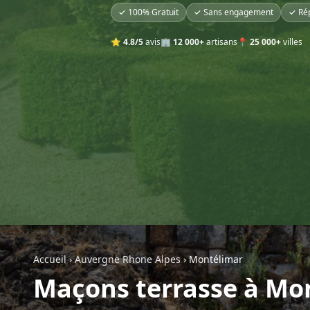
✓ 100% Gratuit
✓ Sans engagement
✓ Ré
⭐
4.8/5
avis
🏢
12 000+
artisans
📍
25 000+
villes
Accueil
›
Auvergne Rhone Alpes
›
Montélimar
Maçons terrasse à Mo