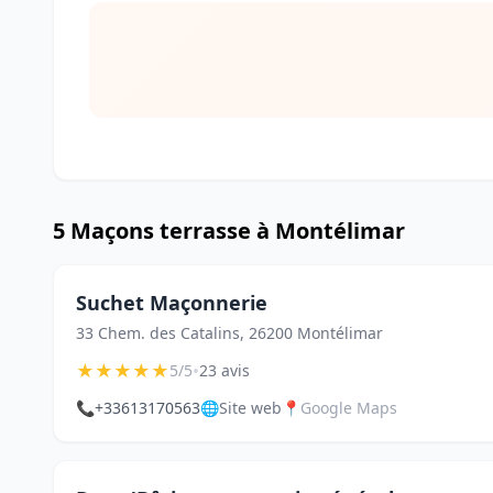
5 Maçons terrasse à Montélimar
Suchet Maçonnerie
33 Chem. des Catalins, 26200 Montélimar
★
★
★
★
★
•
5/5
23 avis
📞
+33613170563
🌐
Site web
📍
Google Maps