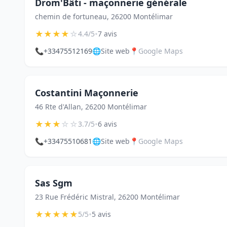
Drom'Bâti - maçonnerie générale
chemin de fortuneau, 26200 Montélimar
★
★
★
★
☆
•
4.4/5
7 avis
📞
+33475512169
🌐
Site web
📍
Google Maps
Costantini Maçonnerie
46 Rte d'Allan, 26200 Montélimar
★
★
★
☆
☆
•
3.7/5
6 avis
📞
+33475510681
🌐
Site web
📍
Google Maps
Sas Sgm
23 Rue Frédéric Mistral, 26200 Montélimar
★
★
★
★
★
•
5/5
5 avis