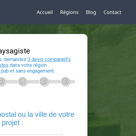
Accueil
Régions
Blog
Contact
Devis Paysagiste
En 5 minutes, demandez
3 devis compara
aux
paysagistes
dans votre région.
Gratuit, sans pub et sans engagement.
1
2
3
4
5