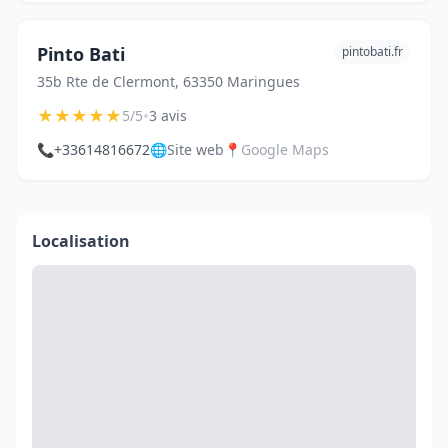
Pinto Bati
pintobati.fr
35b Rte de Clermont, 63350 Maringues
★
★
★
★
★
•
5/5
3 avis
📞
+33614816672
🌐
Site web
📍
Google Maps
Localisation