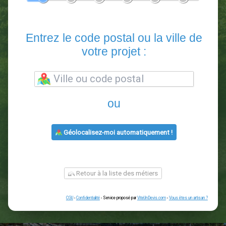
En 5 minutes, demandez
3 devis comparatifs
paysagistes
dans votre région.
Gratuit, sans pub et sans engagement.
1
2
3
4
5
6
Entrez le code postal ou la vill
votre projet :
ou
Géolocalisez-moi automatiquement !