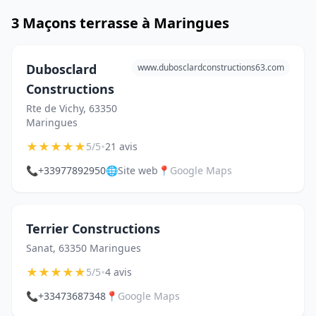
3 Maçons terrasse à Maringues
Dubosclard
www.dubosclardconstructions63.com
Constructions
Rte de Vichy, 63350
Maringues
★
★
★
★
★
•
5/5
21 avis
📞
+33977892950
🌐
Site web
📍
Google Maps
Terrier Constructions
Sanat, 63350 Maringues
★
★
★
★
★
•
5/5
4 avis
📞
+33473687348
📍
Google Maps