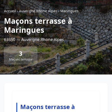
Accueil
›
Auvergne Rhone Alpes
›
Maringues
Retour à la liste des métiers
Maçons terrasse à
Maringues
CGU
-
Confidentialité
- Service proposé par
ViteUnDevis.com
-
Vous êtes
63350 — Auvergne Rhone Alpes
3
Maçons terrasse
Maçons terrasse à