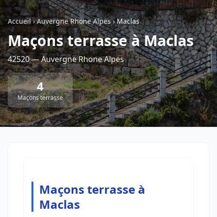
Accueil
›
Auvergne Rhone Alpes
›
Maclas
Retour à la liste des métiers
Maçons terrasse à Maclas
42520 — Auvergne Rhone Alpes
CGU
-
Confidentialité
- Service proposé par
ViteUnDevis.com
-
Vous êtes
4
Maçons terrasse
Maçons terrasse à
Maclas