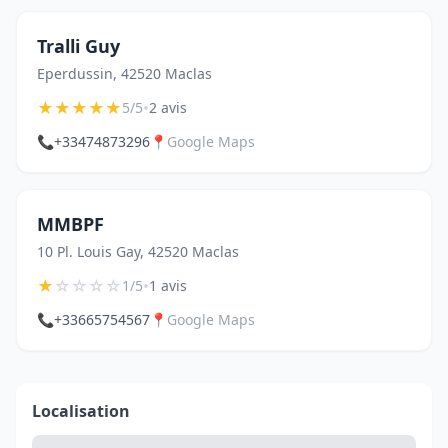
Tralli Guy
Eperdussin, 42520 Maclas
★
★
★
★
★
•
5/5
2 avis
📞
+33474873296
📍
Google Maps
MMBPF
10 Pl. Louis Gay, 42520 Maclas
★
☆
☆
☆
☆
•
1/5
1 avis
📞
+33665754567
📍
Google Maps
Localisation