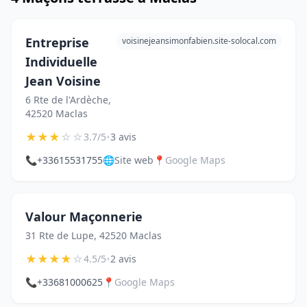
Entreprise
voisinejeansimonfabien.site-solocal.com
Individuelle
Jean Voisine
6 Rte de l'Ardèche,
42520 Maclas
★
★
★
☆
☆
•
3.7/5
3 avis
📞
+33615531755
🌐
Site web
📍
Google Maps
Valour Maçonnerie
31 Rte de Lupe, 42520 Maclas
★
★
★
★
☆
•
4.5/5
2 avis
📞
+33681000625
📍
Google Maps