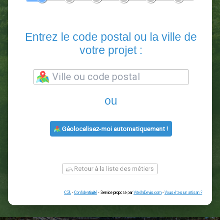
En 5 minutes, demandez
3 devis comparatifs
paysagistes
dans votre région.
Gratuit, sans pub et sans engagement.
1
2
3
4
5
6
Entrez le code postal ou la vill
votre projet :
ou
Géolocalisez-moi automatiquement !