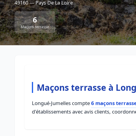
49160 — Pays De La Loire
6
Maçons terrasse
Maçons terrasse à Lon
Longué-Jumelles compte
6 maçons terrass
d'établissements avec avis clients, coordonné