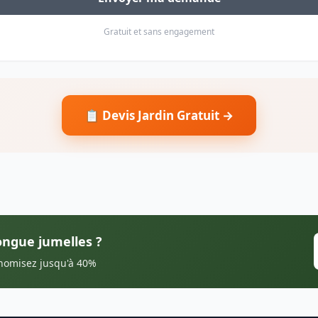
Gratuit et sans engagement
📋 Devis Jardin Gratuit →
Longue jumelles ?
onomisez jusqu'à 40%