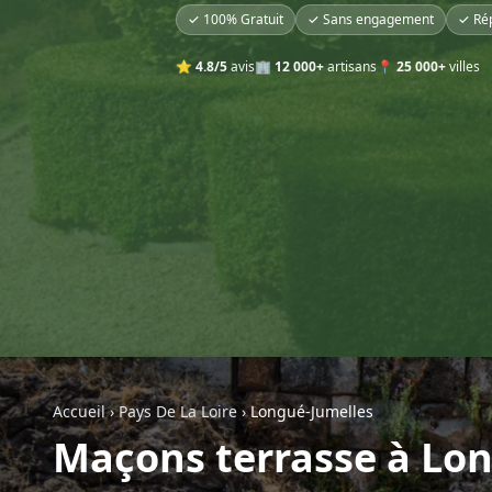
✓ 100% Gratuit
✓ Sans engagement
✓ Ré
⭐
4.8/5
avis
🏢
12 000+
artisans
📍
25 000+
villes
Accueil
›
Pays De La Loire
›
Longué-Jumelles
Maçons terrasse à Lo