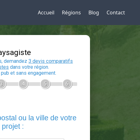
Accueil
Régions
Blog
Contact
Devis Paysagiste
En 5 minutes, demandez
3 devis compara
aux
paysagistes
dans votre région.
Gratuit, sans pub et sans engagement.
1
2
3
4
5