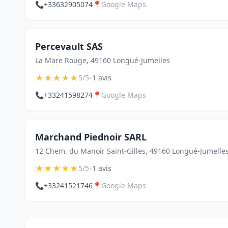
📞
+33632905074
📍
Google Maps
Percevault SAS
La Mare Rouge, 49160 Longué-Jumelles
★
★
★
★
★
•
5/5
1 avis
📞
+33241598274
📍
Google Maps
Marchand Piednoir SARL
12 Chem. du Manoir Saint-Gilles, 49160 Longué-Jumelle
★
★
★
★
★
•
5/5
1 avis
📞
+33241521746
📍
Google Maps