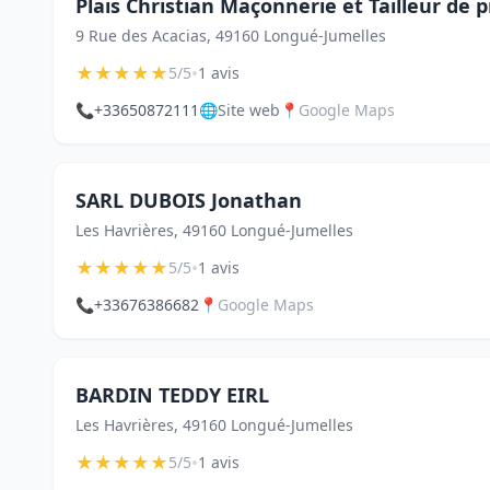
Plais Christian Maçonnerie et Tailleur de p
9 Rue des Acacias, 49160 Longué-Jumelles
★
★
★
★
★
•
5/5
1 avis
📞
+33650872111
🌐
Site web
📍
Google Maps
SARL DUBOIS Jonathan
Les Havrières, 49160 Longué-Jumelles
★
★
★
★
★
•
5/5
1 avis
📞
+33676386682
📍
Google Maps
BARDIN TEDDY EIRL
Les Havrières, 49160 Longué-Jumelles
★
★
★
★
★
•
5/5
1 avis