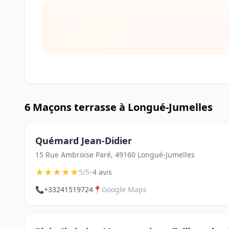
6 Maçons terrasse à Longué-Jumelles
Quémard Jean-Didier
15 Rue Ambroise Paré, 49160 Longué-Jumelles
★
★
★
★
★
•
5/5
4 avis
📞
+33241519724
📍
Google Maps