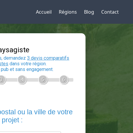
Accueil
Régions
Blog
Contact
Devis Paysagiste
En 5 minutes, demandez
3 devis compara
aux
paysagistes
dans votre région.
Gratuit, sans pub et sans engagement.
1
2
3
4
5