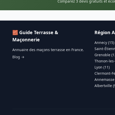
Comparez 3 devis gratuits et éc
🧱 Guide Terrasse &
Région A
Maçonnerie
Annecy (15)
Saint-Étienn
Annuaire des maçons terrasse en France.
Grenoble (1
Blog →
Thonon-les-
Lyon (11)
Clermont-Fe
Annemasse 
Albertville (