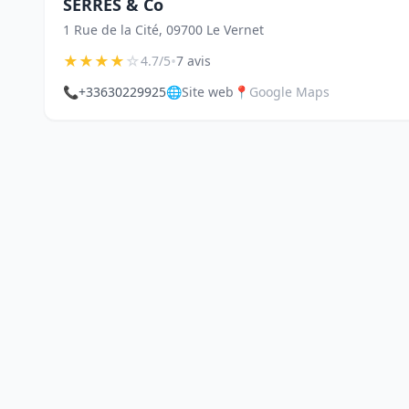
SERRES & Co
1 Rue de la Cité, 09700 Le Vernet
★
★
★
★
☆
•
4.7/5
7 avis
📞
+33630229925
🌐
Site web
📍
Google Maps