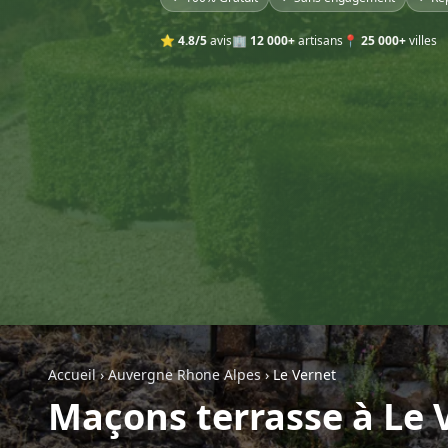
⭐
4.8/5
avis
🏢
12 000+
artisans
📍
25 000+
villes
Accueil
›
Auvergne Rhone Alpes
›
Le Vernet
Maçons terrasse à Le 