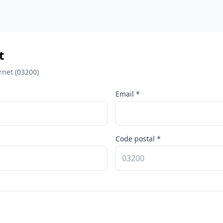
t
rnet (03200)
Email *
Code postal *