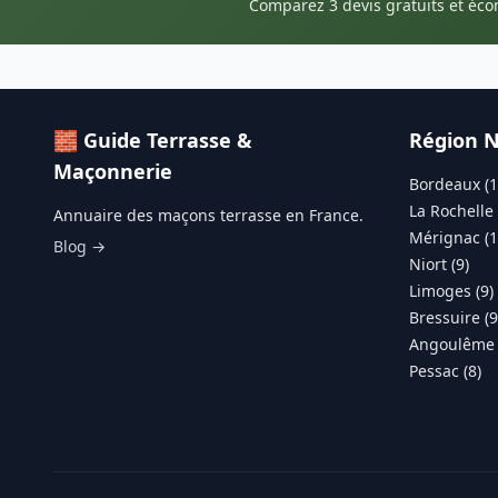
Comparez 3 devis gratuits et éc
🧱 Guide Terrasse &
Région N
Maçonnerie
Bordeaux (1
La Rochelle 
Annuaire des maçons terrasse en France.
Mérignac (1
Blog →
Niort (9)
Limoges (9)
Bressuire (9
Angoulême 
Pessac (8)