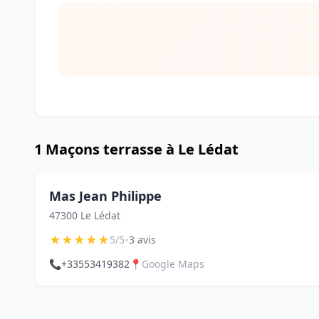
1 Maçons terrasse à Le Lédat
Mas Jean Philippe
47300 Le Lédat
★
★
★
★
★
•
5/5
3 avis
📞
+33553419382
📍
Google Maps