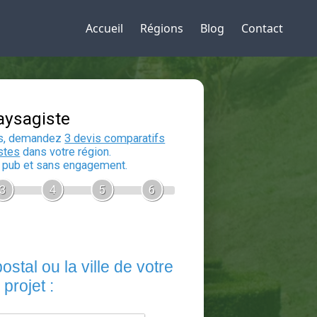
Accueil
Régions
Blog
Contact
Devis Paysagiste
En 5 minutes, demandez
3 devis compara
aux
paysagistes
dans votre région.
Gratuit, sans pub et sans engagement.
1
2
3
4
5