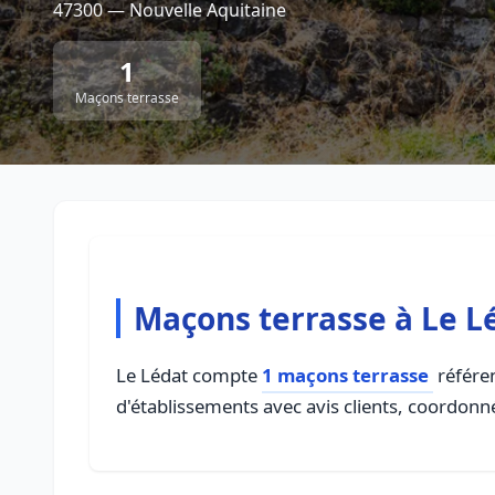
47300 — Nouvelle Aquitaine
1
Maçons terrasse
Maçons terrasse à Le L
Le Lédat compte
1 maçons terrasse
référen
d'établissements avec avis clients, coordonné