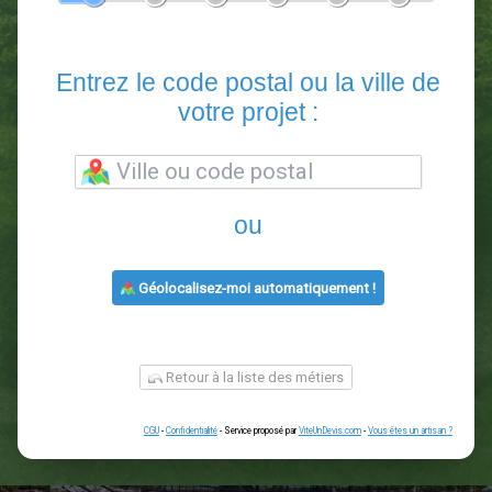
En 5 minutes, demandez
3 devis comparatifs
paysagistes
dans votre région.
Gratuit, sans pub et sans engagement.
1
2
3
4
5
6
Entrez le code postal ou la vill
votre projet :
ou
Géolocalisez-moi automatiquement !