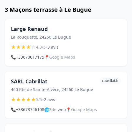
3 Maçons terrasse à Le Bugue
Large Renaud
La Rouquette, 24260 Le Bugue
★
★
★
★
☆
•
4.3/5
3 avis
📞
+33670017175
📍
Google Maps
SARL Cabrillat
cabrillat.fr
460 Rte de Sainte-Alvère, 24260 Le Bugue
★
★
★
★
★
•
5/5
2 avis
📞
+33673746108
🌐
Site web
📍
Google Maps