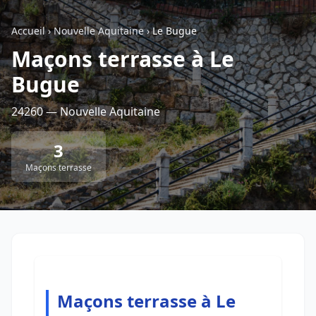
Accueil
›
Nouvelle Aquitaine
›
Le Bugue
Retour à la liste des métiers
Maçons terrasse à Le
Bugue
CGU
-
Confidentialité
- Service proposé par
ViteUnDevis.com
-
Vous êtes
24260 — Nouvelle Aquitaine
3
Maçons terrasse
Maçons terrasse à Le