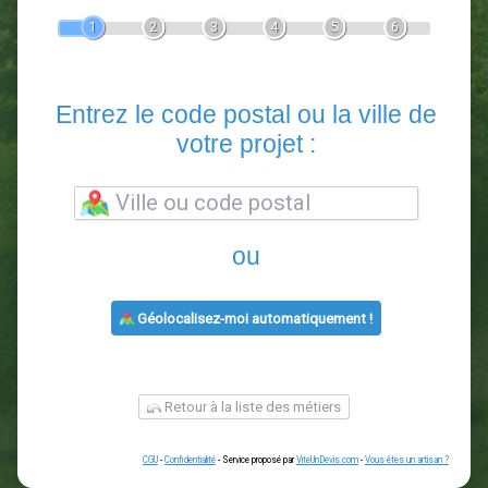
Devis Paysagiste
En 5 minutes, demandez
3 devis comparatifs
paysagistes
dans votre région.
Gratuit, sans pub et sans engagement.
1
2
3
4
5
6
Entrez le code postal ou la vill
votre projet :
ou