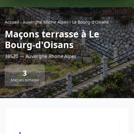
Géolocalisez-moi automatiquement !
Accueil
›
Auvergne Rhone Alpes
›
Le Bourg-d'Oisans
Maçons terrasse à Le
Retour à la liste des métiers
Bourg-d'Oisans
CGU
-
Confidentialité
- Service proposé par
ViteUnDevis.com
-
Vous êtes
38520 — Auvergne Rhone Alpes
3
Maçons terrasse