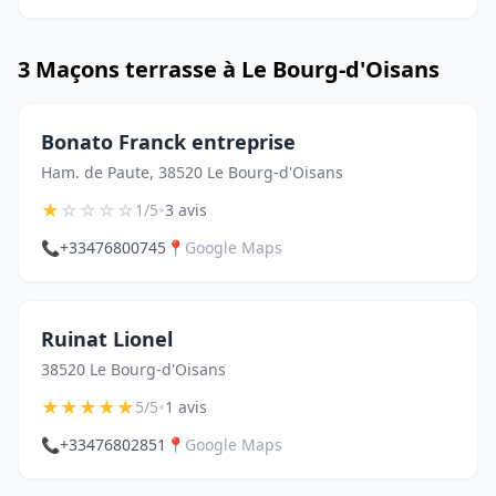
3 Maçons terrasse à Le Bourg-d'Oisans
Bonato Franck entreprise
Ham. de Paute, 38520 Le Bourg-d'Oisans
★
☆
☆
☆
☆
•
1/5
3 avis
📞
+33476800745
📍
Google Maps
Ruinat Lionel
38520 Le Bourg-d'Oisans
★
★
★
★
★
•
5/5
1 avis
📞
+33476802851
📍
Google Maps