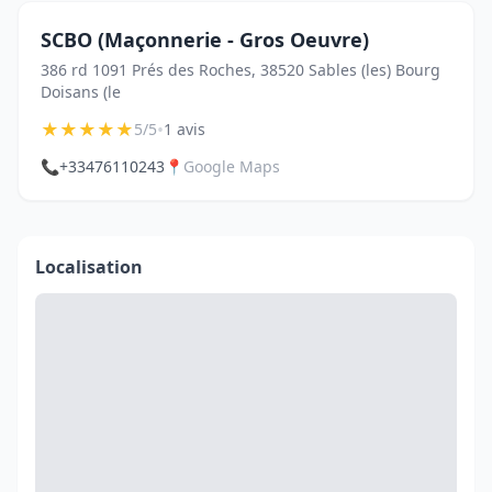
SCBO (Maçonnerie - Gros Oeuvre)
386 rd 1091 Prés des Roches, 38520 Sables (les) Bourg
Doisans (le
★
★
★
★
★
•
5/5
1 avis
📞
+33476110243
📍
Google Maps
Localisation