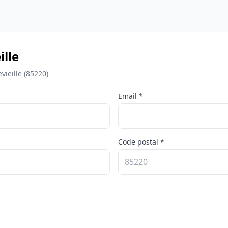
lle
ieille (85220)
Email *
Code postal *