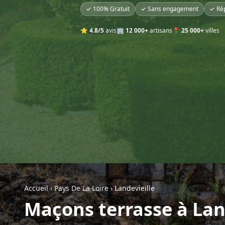
✓ 100% Gratuit
✓ Sans engagement
✓ Ré
⭐
4.8/5
avis
🏢
12 000+
artisans
📍
25 000+
villes
Accueil
›
Pays De La Loire
›
Landevieille
Maçons terrasse à Lan