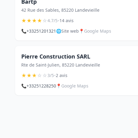
Bartp
42 Rue des Sables, 85220 Landevieille
★
★
★
★
☆
•
4.7/5
14 avis
📞
+33251201321
🌐
Site web
📍
Google Maps
Pierre Construction SARL
Rte de Saint-Julien, 85220 Landevieille
★
★
★
☆
☆
•
3/5
2 avis
📞
+33251228250
📍
Google Maps