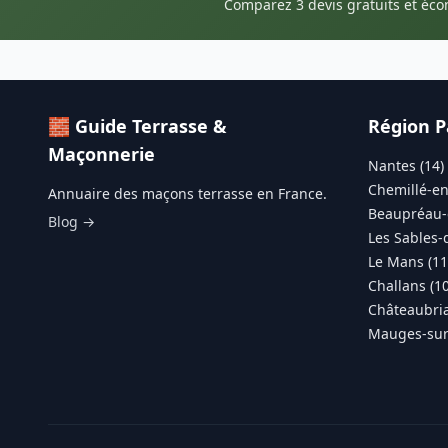
Comparez 3 devis gratuits et éc
🧱 Guide Terrasse &
Région P
Maçonnerie
Nantes (14)
Chemillé-en
Annuaire des maçons terrasse en France.
Beaupréau-
Blog →
Les Sables-
Le Mans (11
Challans (10
Châteaubria
Mauges-sur-