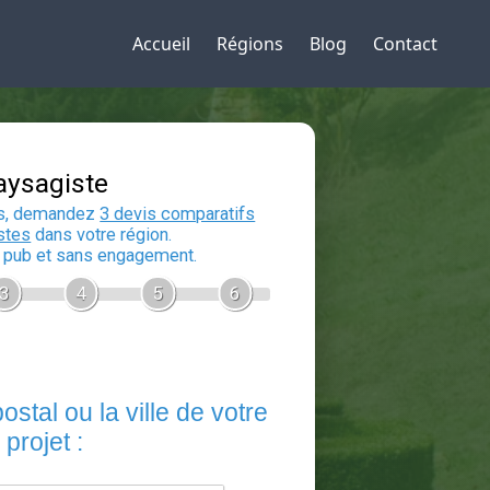
Accueil
Régions
Blog
Contact
Devis Paysagiste
En 5 minutes, demandez
3 devis compara
aux
paysagistes
dans votre région.
Gratuit, sans pub et sans engagement.
1
2
3
4
5