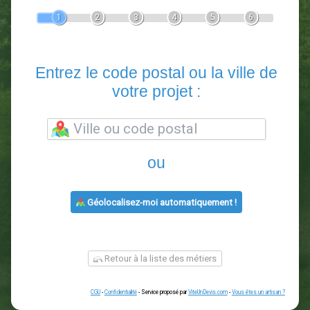
Devis Paysagiste
En 5 minutes, demandez
3 devis comparatifs
paysagistes
dans votre région.
Gratuit, sans pub et sans engagement.
1
2
3
4
5
6
Entrez le code postal ou la vill
votre projet :
ou