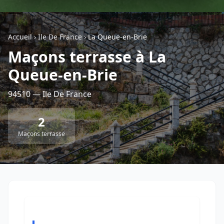
Géolocalisez-moi automatiquement !
Accueil
›
Ile De France
›
La Queue-en-Brie
Maçons terrasse à La
Retour à la liste des métiers
Queue-en-Brie
CGU
-
Confidentialité
- Service proposé par
ViteUnDevis.com
-
Vous êtes
94510 — Ile De France
2
Maçons terrasse