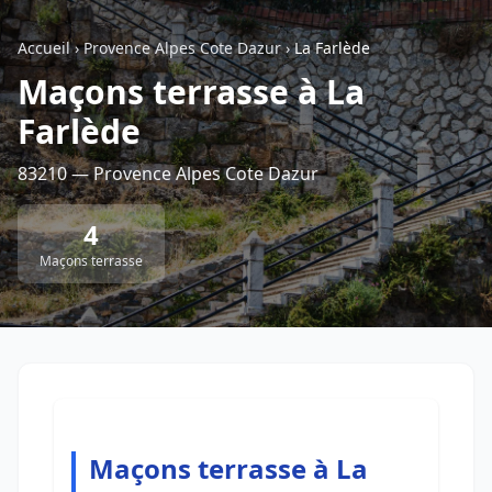
Accueil
›
Provence Alpes Cote Dazur
›
La Farlède
Retour à la liste des métiers
Maçons terrasse à La
Farlède
CGU
-
Confidentialité
- Service proposé par
ViteUnDevis.com
-
Vous êtes
83210 — Provence Alpes Cote Dazur
4
Maçons terrasse
Maçons terrasse à La