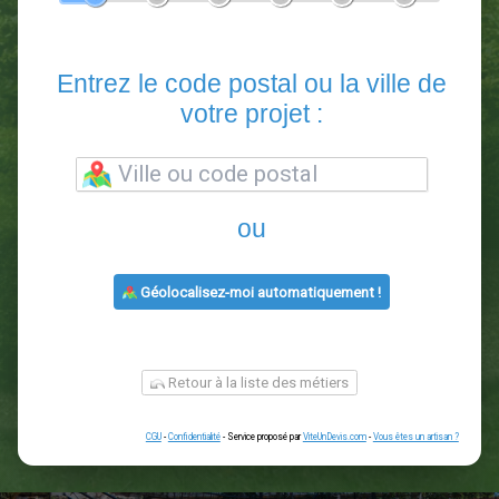
En 5 minutes, demandez
3 devis comparatifs
paysagistes
dans votre région.
Gratuit, sans pub et sans engagement.
1
2
3
4
5
6
Entrez le code postal ou la vill
votre projet :
ou
Géolocalisez-moi automatiquement !