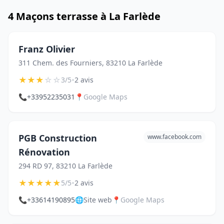
4 Maçons terrasse à La Farlède
Franz Olivier
311 Chem. des Fourniers, 83210 La Farlède
★
★
★
☆
☆
•
3/5
2 avis
📞
+33952235031
📍
Google Maps
PGB Construction
www.facebook.com
Rénovation
294 RD 97, 83210 La Farlède
★
★
★
★
★
•
5/5
2 avis
📞
+33614190895
🌐
Site web
📍
Google Maps