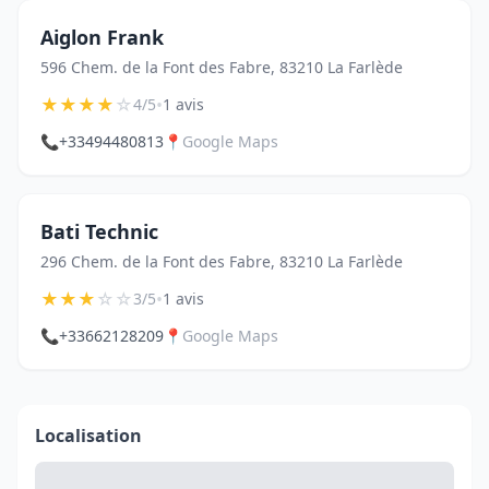
Aiglon Frank
596 Chem. de la Font des Fabre, 83210 La Farlède
★
★
★
★
☆
•
4/5
1 avis
📞
+33494480813
📍
Google Maps
Bati Technic
296 Chem. de la Font des Fabre, 83210 La Farlède
★
★
★
☆
☆
•
3/5
1 avis
📞
+33662128209
📍
Google Maps
Localisation