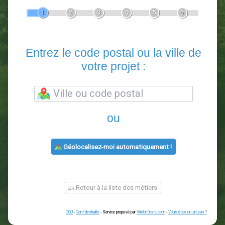
Devis Paysagiste
En 5 minutes, demandez
3 devis comparatifs
paysagistes
dans votre région.
Gratuit, sans pub et sans engagement.
1
2
3
4
5
6
Entrez le code postal ou la vill
votre projet :
ou