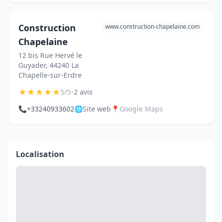
Construction
www.construction-chapelaine.com
Chapelaine
12 bis Rue Hervé le
Guyader, 44240 La
Chapelle-sur-Erdre
★
★
★
★
★
•
5/5
2 avis
📞
+33240933602
🌐
Site web
📍
Google Maps
Localisation