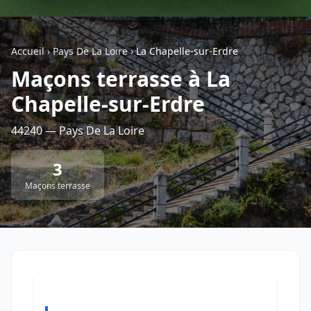
Géolocalisez-moi automatiquement !
Accueil
›
Pays De La Loire
›
La Chapelle-sur-Erdre
Maçons terrasse à La
Retour à la liste des métiers
Chapelle-sur-Erdre
CGU
-
Confidentialité
- Service proposé par
ViteUnDevis.com
-
Vous êtes
44240 — Pays De La Loire
3
Maçons terrasse