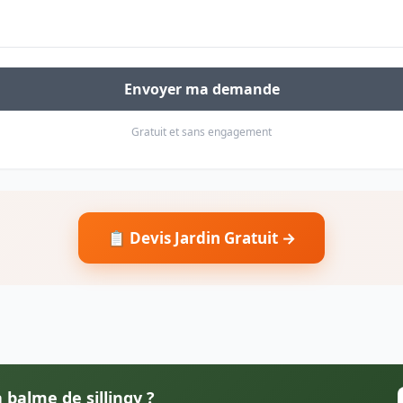
Envoyer ma demande
Gratuit et sans engagement
📋 Devis Jardin Gratuit →
 balme de sillingy ?