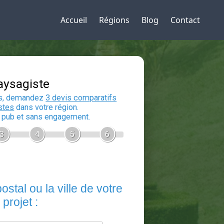
Accueil
Régions
Blog
Contact
Devis Paysagiste
En 5 minutes, demandez
3 devis compara
aux
paysagistes
dans votre région.
Gratuit, sans pub et sans engagement.
1
2
3
4
5