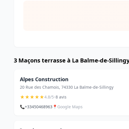
3 Maçons terrasse à La Balme-de-Silling
Alpes Construction
20 Rue des Chamois, 74330 La Balme-de-Sillingy
★
★
★
★
★
•
4.8/5
8 avis
📞
+33450468963
📍
Google Maps