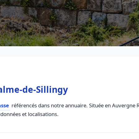
alme-de-Sillingy
asse
référencés dans notre annuaire. Située en Auvergne Rh
rdonnées et localisations.