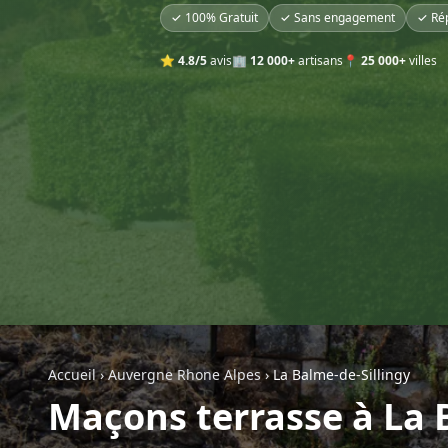
✓ 100% Gratuit
✓ Sans engagement
✓ Ré
⭐
4.8/5
avis
🏢
12 000+
artisans
📍
25 000+
villes
Accueil
›
Auvergne Rhone Alpes
›
La Balme-de-Sillingy
Maçons terrasse à La 