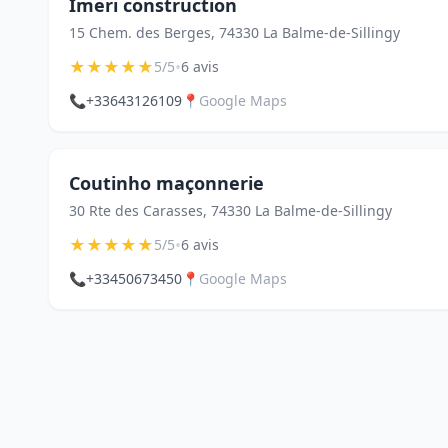
Imeri construction
15 Chem. des Berges, 74330 La Balme-de-Sillingy
★
★
★
★
★
•
5/5
6 avis
📞
+33643126109
📍
Google Maps
Coutinho maçonnerie
30 Rte des Carasses, 74330 La Balme-de-Sillingy
★
★
★
★
★
•
5/5
6 avis
📞
+33450673450
📍
Google Maps