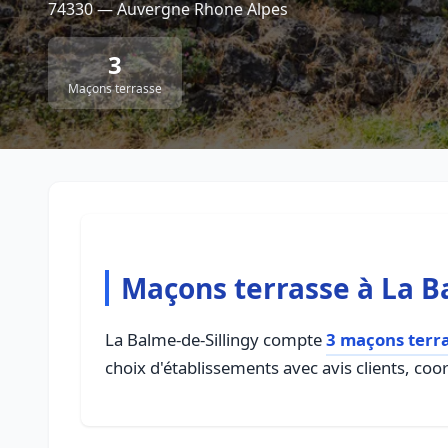
74330 — Auvergne Rhone Alpes
3
Maçons terrasse
Maçons terrasse à La B
La Balme-de-Sillingy compte
3 maçons terr
choix d'établissements avec avis clients, coo