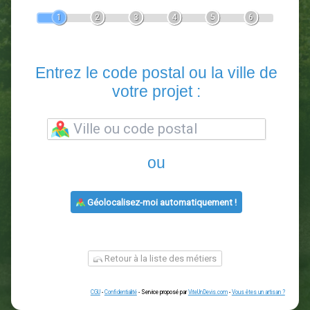
Devis Paysagiste
En 5 minutes, demandez
3 devis comparatifs
paysagistes
dans votre région.
Gratuit, sans pub et sans engagement.
1
2
3
4
5
6
Entrez le code postal ou la vill
votre projet :
ou