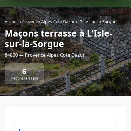
Géolocalisez-moi automatiquement !
Accueil
›
Provence Alpes Cote Dazur
›
L'Isle-sur-la-Sorgue
Maçons terrasse à L'Isle-
Retour à la liste des métiers
sur-la-Sorgue
CGU
-
Confidentialité
- Service proposé par
ViteUnDevis.com
-
Vous êtes
84800 — Provence Alpes Cote Dazur
6
Maçons terrasse