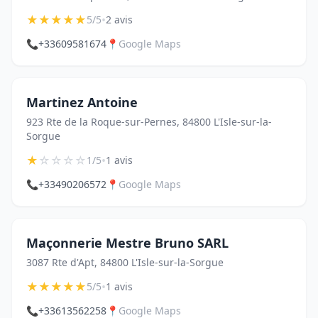
★
★
★
★
★
•
5/5
2 avis
📞
+33609581674
📍
Google Maps
Martinez Antoine
923 Rte de la Roque-sur-Pernes, 84800 L'Isle-sur-la-
Sorgue
★
☆
☆
☆
☆
•
1/5
1 avis
📞
+33490206572
📍
Google Maps
Maçonnerie Mestre Bruno SARL
3087 Rte d'Apt, 84800 L'Isle-sur-la-Sorgue
★
★
★
★
★
•
5/5
1 avis
📞
+33613562258
📍
Google Maps