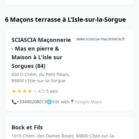
6 Maçons terrasse à L'Isle-sur-la-Sorgue
SCIASCIA Maçonnerie
www.sciascia-maconnerie.fr
- Mas en pierre &
Maison à L'isle sur
Sorgues (84)
650 D Chem. du Petit Palais,
84800 L'Isle-sur-la-Sorgue
★
★
★
★
☆
•
4/5
5 avis
📞
+33490208013
🌐
Site web
📍
Google Maps
Bock et Fils
1015 Chem. des Dames Roses, 84800 L'Isle-sur-la-