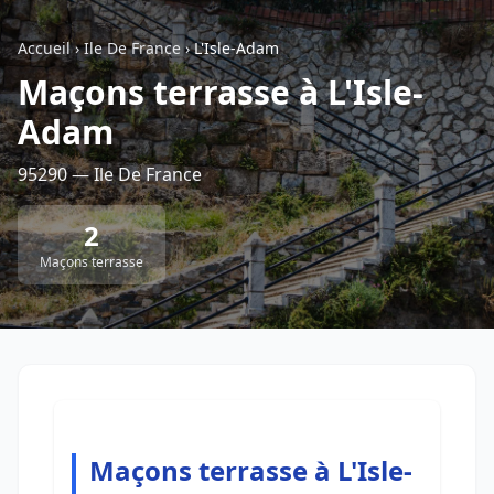
Accueil
›
Ile De France
›
L'Isle-Adam
Retour à la liste des métiers
Maçons terrasse à L'Isle-
Adam
CGU
-
Confidentialité
- Service proposé par
ViteUnDevis.com
-
Vous êtes
95290 — Ile De France
2
Maçons terrasse
Maçons terrasse à L'Isle-