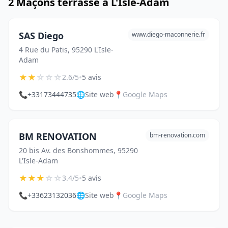
2 Maçons terrasse à L'Isle-Adam
SAS Diego
www.diego-maconnerie.fr
4 Rue du Patis, 95290 L'Isle-
Adam
★
★
☆
☆
☆
•
2.6/5
5 avis
📞
+33173444735
🌐
Site web
📍
Google Maps
BM RENOVATION
bm-renovation.com
20 bis Av. des Bonshommes, 95290
L'Isle-Adam
★
★
★
☆
☆
•
3.4/5
5 avis
📞
+33623132036
🌐
Site web
📍
Google Maps