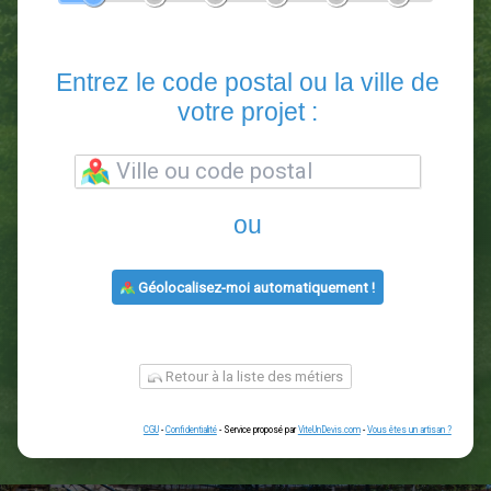
En 5 minutes, demandez
3 devis comparatifs
paysagistes
dans votre région.
Gratuit, sans pub et sans engagement.
1
2
3
4
5
6
Entrez le code postal ou la vill
votre projet :
ou
Géolocalisez-moi automatiquement !