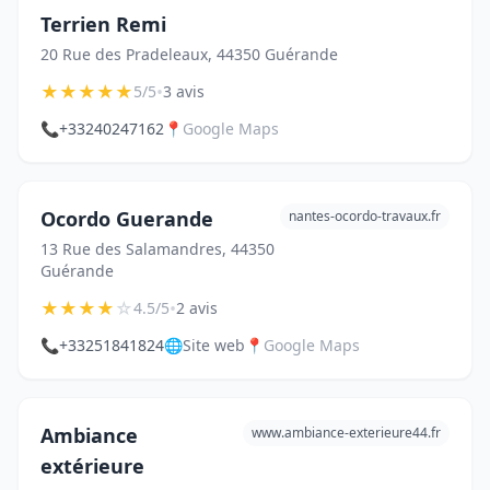
Terrien Remi
20 Rue des Pradeleaux, 44350 Guérande
★
★
★
★
★
•
5/5
3 avis
📞
+33240247162
📍
Google Maps
Ocordo Guerande
nantes-ocordo-travaux.fr
13 Rue des Salamandres, 44350
Guérande
★
★
★
★
☆
•
4.5/5
2 avis
📞
+33251841824
🌐
Site web
📍
Google Maps
Ambiance
www.ambiance-exterieure44.fr
extérieure