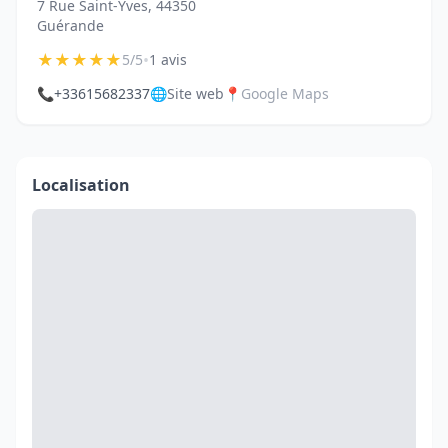
7 Rue Saint-Yves, 44350
Guérande
★
★
★
★
★
•
5/5
1 avis
📞
+33615682337
🌐
Site web
📍
Google Maps
Localisation