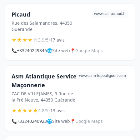
Picaud
www.sas-picaud.fr
Rue des Salamandres, 44350
Guérande
★
★
★
★
☆
•
3.9/5
17 avis
📞
+33240249346
🌐
Site web
📍
Google Maps
Asm Atlantique Service
www.asm-lepouliguen.com
Maçonnerie
ZAC DE VILLEJAMES, 9 Rue de
la Pré Neuve, 44350 Guérande
★
★
★
★
★
•
4.8/5
13 avis
📞
+33240240923
🌐
Site web
📍
Google Maps