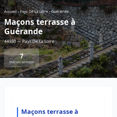
Accueil
›
Pays De La Loire
›
Guérande
Retour à la liste des métiers
Maçons terrasse à
Guérande
CGU
-
Confidentialité
- Service proposé par
ViteUnDevis.com
-
Vous êtes
44350 — Pays De La Loire
7
Maçons terrasse
Maçons terrasse à