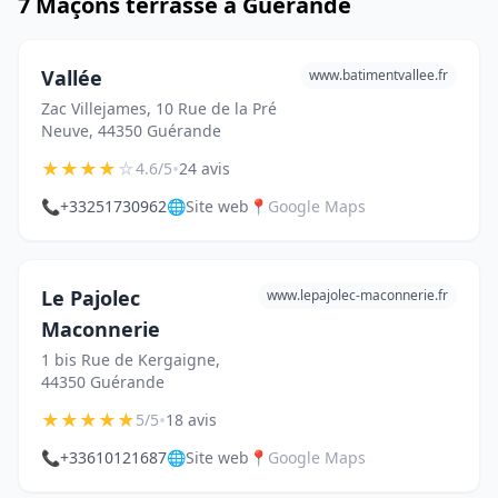
7 Maçons terrasse à Guérande
Vallée
www.batimentvallee.fr
Zac Villejames, 10 Rue de la Pré
Neuve, 44350 Guérande
★
★
★
★
☆
•
4.6/5
24 avis
📞
+33251730962
🌐
Site web
📍
Google Maps
Le Pajolec
www.lepajolec-maconnerie.fr
Maconnerie
1 bis Rue de Kergaigne,
44350 Guérande
★
★
★
★
★
•
5/5
18 avis
📞
+33610121687
🌐
Site web
📍
Google Maps