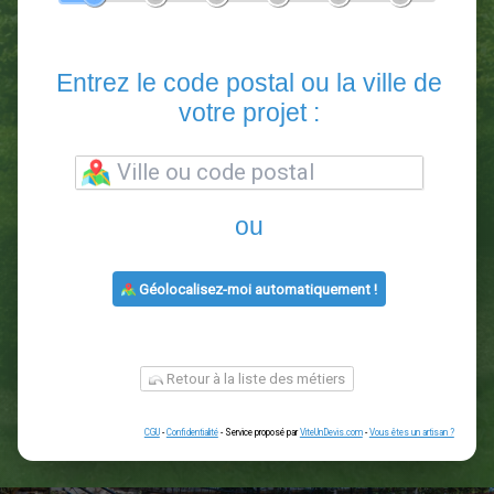
En 5 minutes, demandez
3 devis comparatifs
paysagistes
dans votre région.
Gratuit, sans pub et sans engagement.
1
2
3
4
5
6
Entrez le code postal ou la vill
votre projet :
ou
Géolocalisez-moi automatiquement !