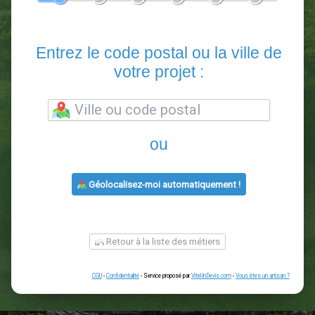
En 5 minutes, demandez
3 devis comparatifs
paysagistes
dans votre région.
Gratuit, sans pub et sans engagement.
1
2
3
4
5
6
Entrez le code postal ou la vill
votre projet :
ou
Géolocalisez-moi automatiquement !