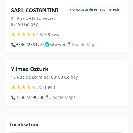
SARL COSTANTINI
www.costantini-maconnerie.fr
22 Rue de la Louvroie,
88190 Golbey
★
★
★
★
★
•
4.9/5
9 avis
📞
+33642831777
🌐
Site web
📍
Google Maps
Yilmaz Ozturk
16 Rue de Lorraine, 88190 Golbey
★
★
★
★
★
•
5/5
1 avis
📞
+33622490346
📍
Google Maps
Localisation