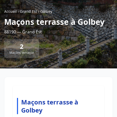
Accueil
›
Grand Est
›
Golbey
Retour à la liste des métiers
Maçons terrasse à Golbey
88190 — Grand Est
CGU
-
Confidentialité
- Service proposé par
ViteUnDevis.com
-
Vous êtes
2
Maçons terrasse
Maçons terrasse à
Golbey