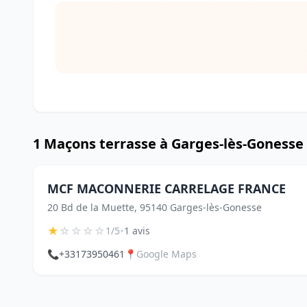
1 Maçons terrasse à Garges-lès-Gonesse
MCF MACONNERIE CARRELAGE FRANCE
20 Bd de la Muette, 95140 Garges-lès-Gonesse
★
☆
☆
☆
☆
•
1/5
1 avis
📞
+33173950461
📍
Google Maps