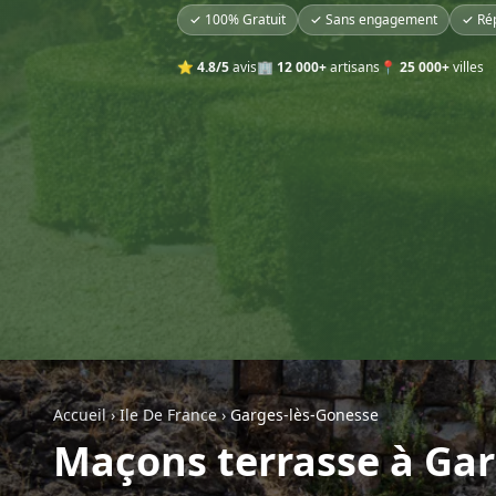
✓ 100% Gratuit
✓ Sans engagement
✓ Ré
⭐
4.8/5
avis
🏢
12 000+
artisans
📍
25 000+
villes
Accueil
›
Ile De France
›
Garges-lès-Gonesse
Maçons terrasse à Gar