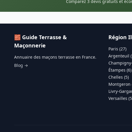
Comparez 3 devis gratuits et éc
🧱 Guide Terrasse &
Région I
Maçonnerie
Paris (27)
Argenteuil (
Annuaire des maçons terrasse en France.
Champigny-
Blog →
Étampes (6)
Chelles (5)
Montgeron 
Livry-Gargan
Versailles (5