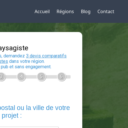
Accueil
Régions
Blog
Contact
Devis Paysagiste
En 5 minutes, demandez
3 devis compara
aux
paysagistes
dans votre région.
Gratuit, sans pub et sans engagement.
1
2
3
4
5