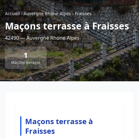
Accueil
›
Auvergne Rhone Alpes
›
Fraisses
Retour à la liste des métiers
Maçons terrasse à Fraisses
42490 — Auvergne Rhone Alpes
CGU
-
Confidentialité
- Service proposé par
ViteUnDevis.com
-
Vous êtes
1
Maçons terrasse
Maçons terrasse à
Fraisses