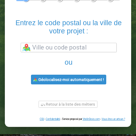
En 5 minutes, demandez
3 devis comparatifs
paysagistes
dans votre région.
Gratuit, sans pub et sans engagement.
1
2
3
4
5
6
Entrez le code postal ou la vill
votre projet :
ou
Géolocalisez-moi automatiquement !