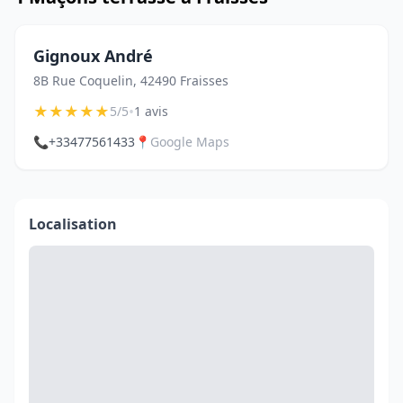
Gignoux André
8B Rue Coquelin, 42490 Fraisses
★
★
★
★
★
•
5/5
1 avis
📞
+33477561433
📍
Google Maps
Localisation